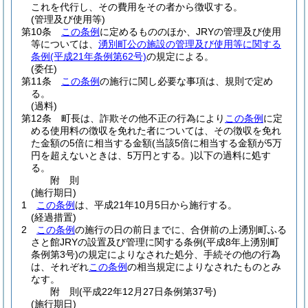
これを代行し、その費用をその者から徴収する。
(管理及び使用等)
第10条
この条例
に定めるもののほか、JRYの管理及び使用
等については、
湧別町公の施設の管理及び使用等に関する
条例
(平成21年条例第62号)
の規定による。
(委任)
第11条
この条例
の施行に関し必要な事項は、規則で定め
る。
(過料)
第12条
町長は、詐欺その他不正の行為により
この条例
に定
める使用料の徴収を免れた者については、その徴収を免れ
た金額の5倍に相当する金額
(当該5倍に相当する金額が5万
円を超えないときは、5万円とする。)
以下の過料に処す
る。
附
則
(施行期日)
1
この条例
は、平成21年10月5日から施行する。
(経過措置)
2
この条例
の施行の日の前日までに、合併前の上湧別町ふる
さと館JRYの設置及び管理に関する条例
(平成8年上湧別町
条例第3号)
の規定によりなされた処分、手続その他の行為
は、それぞれ
この条例
の相当規定によりなされたものとみ
なす。
附
則
(平成22年12月27日
条例第37号)
(施行期日)