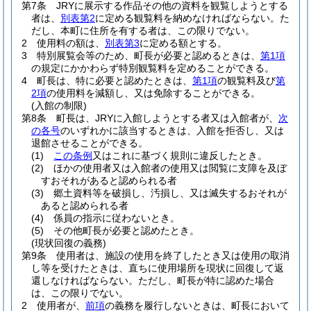
第7条
JRYに展示する作品その他の資料を観覧しようとする
者は、
別表第2
に定める観覧料を納めなければならない。
た
だし、本町に住所を有する者は、この限りでない。
2
使用料の額は、
別表第3
に定める額とする。
3
特別展覧会等のため、町長が必要と認めるときは、
第1項
の規定にかかわらず特別観覧料を定めることができる。
4
町長は、特に必要と認めたときは、
第1項
の観覧料及び
第
2項
の使用料を減額し、又は免除することができる。
(入館の制限)
第8条
町長は、JRYに入館しようとする者又は入館者が、
次
の各号
のいずれかに該当するときは、入館を拒否し、又は
退館させることができる。
(1)
この条例
又はこれに基づく規則に違反したとき。
(2)
ほかの使用者又は入館者の使用又は閲覧に支障を及ぼ
すおそれがあると認められる者
(3)
郷土資料等を破損し、汚損し、又は滅失するおそれが
あると認められる者
(4)
係員の指示に従わないとき。
(5)
その他町長が必要と認めたとき。
(現状回復の義務)
第9条
使用者は、施設の使用を終了したとき又は使用の取消
し等を受けたときは、直ちに使用場所を現状に回復して返
還しなければならない。
ただし、町長が特に認めた場合
は、この限りでない。
2
使用者が、
前項
の義務を履行しないときは、町長において