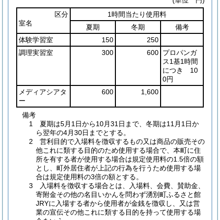
(単位 円)
区分
1時間当たり使用料
室名
夏期
冬期
備考
体験学習室
150
250
調理実習室
300
600
プロパンガ
ス1基1時間
につき 10
0円
メディアシアタ
600
1,600
ー
備考
1 夏期は5月1日から10月31日まで、冬期は11月1日か
ら翌年の4月30日までとする。
2 営利目的で入場料を徴収するもの又は商品の販売その
他これに類する目的のため使用する場合で、本町に住
所を有する者が使用する場合は規定使用料の1.5倍の額
とし、町外居住者が上記の行為を行うため使用する場
合は規定使用料の3倍の額とする。
3 入場料を徴収する場合とは、入場料、会費、賛助金、
寄附金その他の名目いかんを問わず湧別町ふるさと館
JRYに入場する者から使用者が金銭を徴収し、又は営
業の宣伝その他これに類する目的を持って使用する場