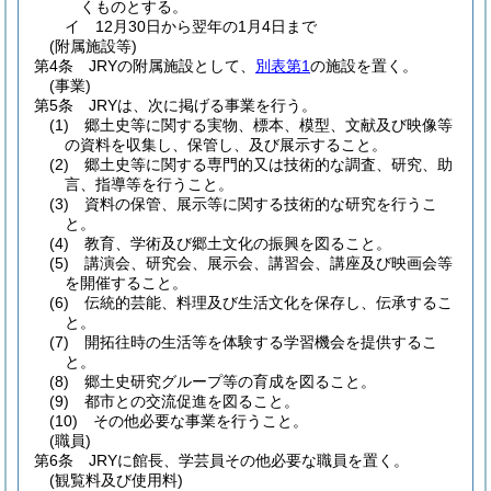
くものとする。
イ
12月30日から翌年の1月4日まで
(附属施設等)
第4条
JRYの附属施設として、
別表第1
の施設を置く。
(事業)
第5条
JRYは、次に掲げる事業を行う。
(1)
郷土史等に関する実物、標本、模型、文献及び映像等
の資料を収集し、保管し、及び展示すること。
(2)
郷土史等に関する専門的又は技術的な調査、研究、助
言、指導等を行うこと。
(3)
資料の保管、展示等に関する技術的な研究を行うこ
と。
(4)
教育、学術及び郷土文化の振興を図ること。
(5)
講演会、研究会、展示会、講習会、講座及び映画会等
を開催すること。
(6)
伝統的芸能、料理及び生活文化を保存し、伝承するこ
と。
(7)
開拓往時の生活等を体験する学習機会を提供するこ
と。
(8)
郷土史研究グループ等の育成を図ること。
(9)
都市との交流促進を図ること。
(10)
その他必要な事業を行うこと。
(職員)
第6条
JRYに館長、学芸員その他必要な職員を置く。
(観覧料及び使用料)