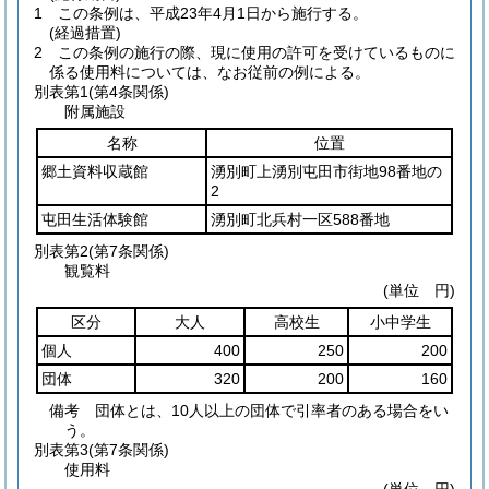
1
この条例は、平成23年4月1日から施行する。
(経過措置)
2
この条例の施行の際、現に使用の許可を受けているものに
係る使用料については、なお従前の例による。
別表第1
(第4条関係)
附属施設
名称
位置
郷土資料収蔵館
湧別町上湧別屯田市街地98番地の
2
屯田生活体験館
湧別町北兵村一区588番地
別表第2
(第7条関係)
観覧料
(単位 円)
区分
大人
高校生
小中学生
個人
400
250
200
団体
320
200
160
備考 団体とは、10人以上の団体で引率者のある場合をい
う。
別表第3
(第7条関係)
使用料