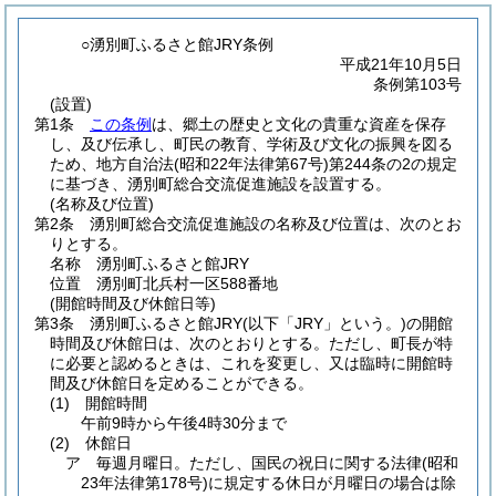
○湧別町ふるさと館JRY条例
平成21年10月5日
条例第103号
(設置)
第1条
この条例
は、郷土の歴史と文化の貴重な資産を保存
し、及び伝承し、町民の教育、学術及び文化の振興を図る
ため、地方自治法
(昭和22年法律第67号)
第244条の2の規定
に基づき、湧別町総合交流促進施設を設置する。
(名称及び位置)
第2条
湧別町総合交流促進施設の名称及び位置は、次のとお
りとする。
名称 湧別町ふるさと館JRY
位置 湧別町北兵村一区588番地
(開館時間及び休館日等)
第3条
湧別町ふるさと館JRY
(以下「JRY」という。)
の開館
時間及び休館日は、次のとおりとする。
ただし、町長が特
に必要と認めるときは、これを変更し、又は臨時に開館時
間及び休館日を定めることができる。
(1)
開館時間
午前9時から午後4時30分まで
(2)
休館日
ア
毎週月曜日。
ただし、国民の祝日に関する法律
(昭和
23年法律第178号)
に規定する休日が月曜日の場合は除