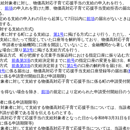
支給対象者に対し、物価高対応子育て応援手当の支給の申入れを行う。
は、
前項
の申入れを受けた際、物価高対応子育て応援手当受給拒否の届
る。
定める支給の申入れの日から起算して7日以内に
前項
の届出がないとき
給する。
対する支給の方式)
象者に対する町による支給は、
第1号
に掲げる方式により行う。
ただし、
支給に当たって指定していた口座等を解約等しており、物価高対応子育
、申請者が金融機関に口座を開設していないこと、金融機関から著しく
な場合に限り
第3号
に掲げる支給方式を行う。
振込方式 町が把握する児童手当振込時における指定口座に振り込む方
込方式
前条第3項
の支給決定前までに
前号
の指定口座の変更を届け出、
領方式
前条第3項
の支給決定前までに
第1号
の口座の解約等を届け出、町
3号
に係る届出は、物価高対応子育て応援手当支給口座登録等の届出書
(
者に係る申請受付開始日及び申請期限)
対象者に対して支給する物価高対応子育て応援手当に係る町の申請受付
むを得ない場合を除き、
前項
の規定により定められた申請受付開始日のう
者に係る申請期限等)
給対象者に対して支給する物価高対応子育て応援手当については、当該
申請が必要である旨を伝えるものとする。
高対応子育て応援手当の支給対象者となった日から令和8年3月31日を
に係る申請期限等)
対象者に対して支給する物価高対応子育て応援手当については、当該者