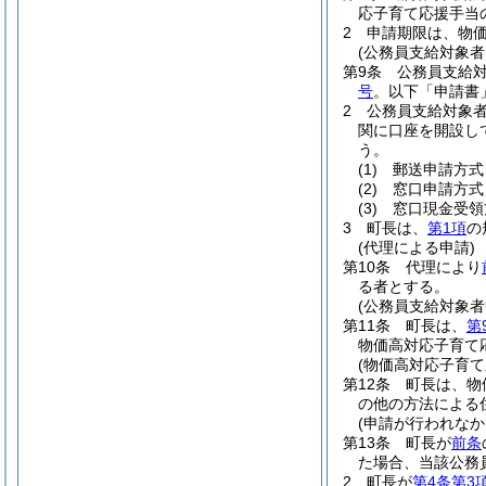
応子育て応援手当
2
申請期限は、物価
(公務員支給対象
第9条
公務員支給
号
。以下「申請書
2
公務員支給対象
関に口座を開設し
う。
(1)
郵送申請方式
(2)
窓口申請方式
(3)
窓口現金受領
3
町長は、
第1項
の
(代理による申請)
第10条
代理により
る者とする。
(公務員支給対象者
第11条
町長は、
第
物価高対応子育て
(物価高対応子育
第12条
町長は、物
の他の方法による
(申請が行われなか
第13条
町長が
前条
た場合、当該公務
2
町長が
第4条第3