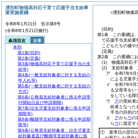
湧別町物価高対応子育て応援手当支給事
業実施要綱
○湧別町物価
令和8年1月21日 告示第8号
(目的)
(令和8年1月21日施行)
第1条
この要綱は
て応援手当支給要
条項目次
沿革
こどもたちの健や
本則
(定義)
第1条
(目的)
第2条
この要綱に
第2条
(定義)
(1)
物価高対応
第3条
(物価高対応子育て応援手当の支
(2)
支給対象者 
給等)
ア
令和7年9月
第4条
(一般支給対象者に対する支給の
による児童手
申入れ等)
イ
令和7年9月
第5条
(一般支給対象者に対する支給の
る父母等をい
方式)
をしている障
第6条
(公務員支給対象者に係る申請受
ウ
ア
の受給者
付開始日及び申請期限)
給者となった
第7条
(出生児童支給対象者に係る申請
手当の目的の
期限等)
エ
ア
から
ウ
の
第8条
(離婚等支給対象者に係る申請期
ら
ウ
に規定す
限等)
第9条
(公務員支給対象者、出生児童支
① 基準日の翌日
給対象者及び離婚等支給対象者に係
が死亡した場合