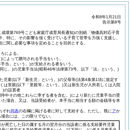
令和8年1月21日
告示第8号
けこ成環第769号こども家庭庁成育局長通知)
の別紙「物価高対応子育
中、特に、その影響を強く受けている子育て世帯を力強く支援し、
給に関し必要な事項を定めることを目的とする。
ころによる。
)
によって贈与される手当をいう。
手当」という。)
が支給される者をいう。
同じ。)
の児童手当法
(昭和46年法律第73号。以下「法」という。)
した児童
(以下「新生児」という。)
の父母等
(法第4条第1項に規定す
くは里親
(以下「里親等」という。)
又は新生児が入所若しくは入院
。)
の設置者
調停中その他これらに準ずる者を含む。)
により新たに児童手当の受
いた場合、又は、当該受給者が、本手当に相当する額の金銭等を本
れぞれ
同表
の右欄に掲げる者に対して支給する。
ただし、既に
ア
か
る場合には、この限りでない。
者が死亡した日の属する月の翌月分の当該者に係る支給要件児童
第1号に規定する支給要件児童をいう。以下同じ。)
に係る児童手当