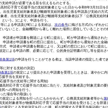
の支給申請が必要である旨を伝えるものとする。
高対応子育て応援手当の支給対象者となった日から令和8年3月31日を
者、出生児童支給対象者及び離婚等支給対象者に係る申請及び支給の方式
対象者、出生児童支給対象者及び離婚等支給対象者
(以下「公務員支給対
」という。)
により、申請を行う。
者等による申請及び町による支給は、
次の各号
に掲げる方式のいずれか
ていないこと、金融機関から著しく離れた場所に居住していることその
 申請者が申請書を郵送により町に提出し、町が申請者から通知された
 申請者が申請書を町の窓口に提出し、町が申請者から通知された金融
方式 申請者が申請書を郵送により、又は町の窓口において町に提出し
規定による申請の際、必要に応じて、公的身分証明書の写し等を提出さ
前条第1項
の申請を行うことができる者は、当該申請者の指定した者で
等に対する支給の決定)
9条第1項
の規定により提出された申請書を受理したときは、速やかに内
応援手当を支給する。
て応援手当の支給等に関する周知)
価高対応子育て応援手当の支給に当たり、支給対象者及び対象児童の要
住民への周知を行う。
った場合等の取扱い)
の規定による周知を行ったにもかかわらず、公務員支給対象者等から
第
員支給対象者等が物価高対応子育て応援手当の支給を受けることを辞退
項
の規定による支給決定を行った後、町が把握する児童手当振込時にお