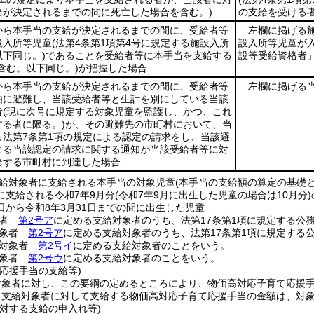
給が決定されるまでの間に死亡した場合を含む。)
の支給を受ける
から本手当の支給が決定されるまでの間に、受給者等
左欄に掲げる
設入所等児童
(法第4条第1項第4号に規定する施設入所
設入所等児童が
下同じ。)
であることを受給者等に本手当を支給する
設等受給資格者」
含む。以下同じ。)
が把握した場合
から本手当の支給が決定されるまでの間に、受給者等
左欄に掲げる
由に避難し、当該受給者等と生計を別にしている当該
者
(現に次号に規定する対象児童を監護し、かつ、これ
る者に限る。)
が、その避難先の市町村において、当
る法第7条第1項の規定による認定の請求をし、当該避
よる当該認定の請求に関する通知が当該受給者等に対
給する市町村に到達した場合
給対象者に支給される本手当の対象児童
(本手当の支給額の算定の基礎
に支給される令和7年9月分
(令和7年9月に出生した児童の場合は10月分)
日から令和8年3月31日までの間に出生した児童
象者
第2号ア
に定める支給対象者のうち、法第17条第1項に規定する公
対象者
第2号ア
に定める支給対象者のうち、法第17条第1項に規定する
給対象者
第2号イ
に定める支給対象者のことをいう。
対象者
第2号ウ
に定める支給対象者のことをいう。
応援手当の支給等)
対象者に対し、この要綱の定めるところにより、物価高対応子育て応援
り支給対象者に対して支給する物価高対応子育て応援手当の金額は、対象
対する支給の申入れ等)