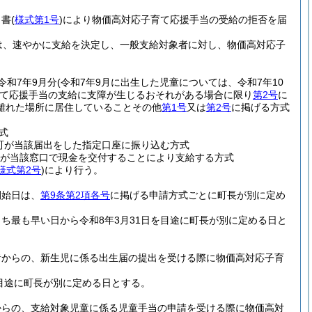
出書
(
様式第1号
)
により物価高対応子育て応援手当の受給の拒否を届
は、速やかに支給を決定し、一般支給対象者に対し、物価高対応子
令和7年9月分
(令和7年9月に出生した児童については、令和7年10
て応援手当の支給に支障が生じるおそれがある場合に限り
第2号
に
離れた場所に居住していることその他
第1号
又は
第2号
に掲げる方式
式
町が当該届出をした指定口座に振り込む方式
が当該窓口で現金を交付することにより支給する方式
様式第2号
)
により行う。
開始日は、
第9条第2項各号
に掲げる申請方式ごとに町長が別に定め
ち最も早い日から令和8年3月31日を目途に町長が別に定める日と
者からの、新生児に係る出生届の提出を受ける際に物価高対応子育
目途に町長が別に定める日とする。
からの、支給対象児童に係る児童手当の申請を受ける際に物価高対