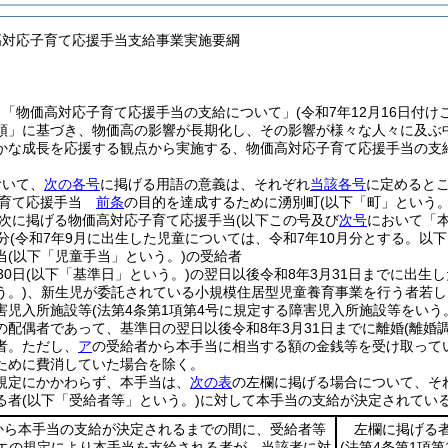
高対応子育て応援手当支給事業実施要綱
、「物価高対応子育て応援手当の支給について」
(令和7年12月16日付
領」に基づき、物価高の影響が長期化し、その影響が様々な人々に及ぶ
かな成長を応援する観点から実施する、物価高対応子育て応援手当の支
おいて、
次の各号
に掲げる用語の意義は、それぞれ
当該各号
に定めると
子育て応援手当
前条
の目的を達成するために湧別町
(以下「町」という。
次に掲げる物価高対応子育て応援手当
(以下この号及び
次号
において「本
分
(令和7年9月に出生した児童については、令和7年10月分とする。以下
当
(以下「児童手当」という。)
の受給者
30日
(以下「基準日」という。)
の翌日以後令和8年3月31日までに出生
う。)
、新生児が委託されている小規模住居型児童養育事業を行う者若し
害児入所施設等
(法第4条第1項第4号に規定する障害児入所施設等をいう
の配偶者であって、基準日の翌日以後令和8年3月31日までに離婚
(離婚
者。
ただし、
ア
の受給者から本手当に相当する額の金銭等を受け取って
ために費消していた場合を除く。
規定にかかわらず、本手当は、
次の表
の左欄に掲げる場合について、そ
る者
(以下「受給者等」という。)
に対して本手当の支給が決定されてい
から本手当の支給が決定されるまでの間に、受給者等
左欄に掲げる
(エの規定により本手当を支給される者が、当該者に対
(法第4条第1項