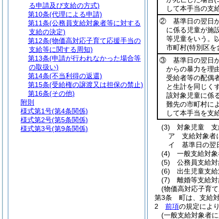
る申請及び支給の方式)
して本手当の支
第10条
(代理による申請)
② 基準日の翌日
第11条
(公務員支給対象者等に対する
に係る児童が施
支給の決定)
等児童をいう。以
第12条
(物価高対応子育て応援手当の
市町村
(特別区を
支給等に関する周知)
第13条
(申請が行われなかった場合等
③ 基準日の翌日
の取扱い)
からの暴力を理
第14条
(不当利得の返還)
受給者等の配偶
第15条
(受給権の譲渡又は担保の禁止)
と生計を同じくす
第16条
(その他)
該対象児童に係
附則
難先の市町村に
様式第1号
(第4条関係)
して本手当を支
様式第2号
(第5条関係)
(3)
対象児童 支
様式第3号
(第9条関係)
ア
支給対象者
イ
基準日の翌
(4)
一般支給対
(5)
公務員支給
(6)
出生児童支
(7)
離婚等支給
(物価高対応子育て
第3条
町は、支給
2
前項
の規定によ
(一般支給対象者に