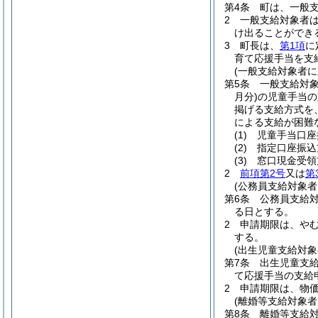
第4条
町は、一般
2
一般支給対象者
け出ることができ
3
町長は、
第1項
に
育て応援手当を支
(一般支給対象者に
第5条
一般支給対
月分)
の児童手当の
掲げる支給方式を
による支給が困難
(1)
児童手当口座
(2)
指定口座振
(3)
窓口現金受
2
前項第2号
又は
第
(公務員支給対象
第6条
公務員支給
る日とする。
2
申請期限は、や
する。
(出生児童支給対象
第7条
出生児童支
て応援手当の支給
2
申請期限は、物価
(離婚等支給対象者
第8条
離婚等支給