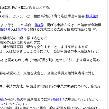
目途に町長が別に定める日とする。
)
象者等」という。)
は、物価高対応子育て応援手当申請書
(
様式第3
により行う。
この場合、
第3号
に掲げる申請方式は、申請者が金融機
他
第1号
又は
第2号
に掲げる方式による支給が困難な場合に限り行
金融機関の口座に振り込む方式
機関の口座に振り込む方式
、町が当該窓口で現金を交付することにより支給する方式
せ、又は提示させること等により、当該申請者の本人確認を行う。
あると認められる者その他町長が別に定める方法により適当と認め
容を確認の上、支給を決定し、当該公務員支給対象者等に対し、
件、申請の方法、申請受付開始日等の事業の概要について、広報そ
6条
から
第8条
の申請期限までに
第9条第1項
の申請が行われなかっ
したものとみなす。
ける指定口座
(支給前までに指定口座の変更を届け出ている場合は、