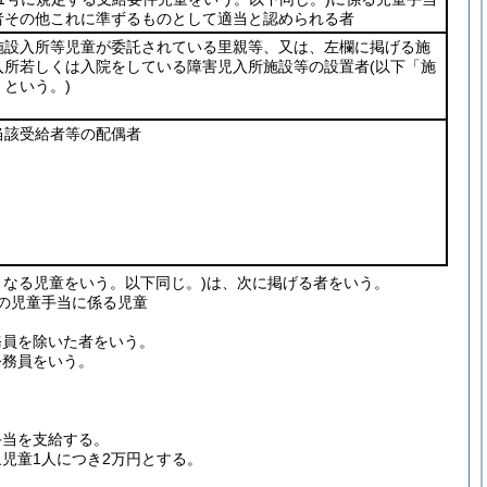
者その他これに準ずるものとして適当と認められる者
施設入所等児童が委託されている里親等、又は、左欄に掲げる施
入所若しくは入院をしている障害児入所施設等の設置者
(以下「施
という。)
当該受給者等の配偶者
となる児童をいう。以下同じ。)
は、次に掲げる者をいう。
の児童手当に係る児童
務員を除いた者をいう。
公務員をいう。
手当を支給する。
児童1人につき2万円とする。