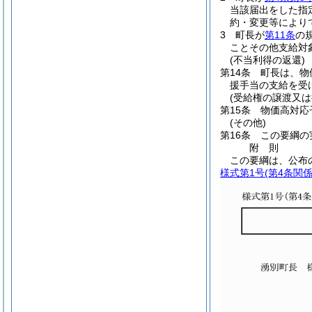
当該届出をした指
約・変更等により
3
町長が
第11条
の
ことその他支給対
(不当利得の返還)
第14条
町長は、物
援手当の支給を受
(受給権の譲渡又は
第15条
物価高対応
(その他)
第16条
この要綱の
附
則
この要綱は、公布
様式第1号
(第4条関係