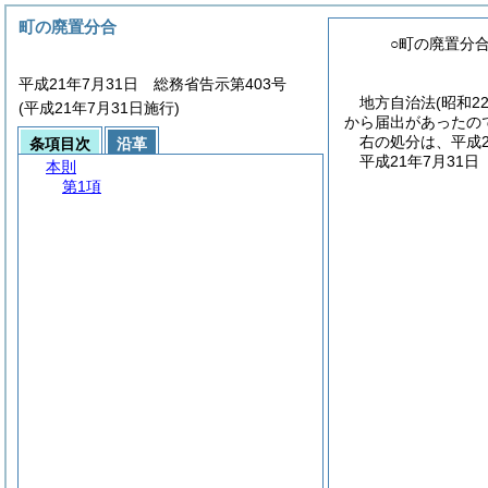
町の廃置分合
○町の廃置分
平成21年7月31日 総務省告示第403号
地方自治法
(昭和2
(平成21年7月31日施行)
から届出があったの
右の処分は、平成2
条項目次
沿革
平成21年7月31日
本則
第1項