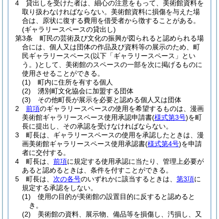
4
貸出しを受けた者は、細心の注意をもって、美術館資料を
取り扱わなければならない。
美術館資料に損傷を与えた場
合は、原状に復する費用を借受者から徴することがある。
(ギャラリースペースの貸出し)
第3条
町民の芸術及び文化の振興が図られると認められる場
合には、個人又は団体の作品及び資料等の展示のため、町
民ギャラリースペース
(以下「ギャラリースペース」とい
う。)
として、美術館のスペースの一部を次に掲げるものに
使用させることができる。
(1)
町内に住所を有する個人
(2)
湧別町文化協会に加盟する団体
(3)
その他町長が展示を必要と認める個人又は団体
2
前項
のギャラリースペースの使用を希望するものは、漫画
美術館ギャラリースペース使用承認申請書
(
様式第3号
)
を町
長に提出し、その承認を受けなければならない。
3
町長は、ギャラリースペースの使用を承認したときは、漫
画美術館ギャラリースペース使用承認書
(
様式第4号
)
を申請
者に交付する。
4
町長は、
前項
に規定する使用承認に当たり、管理上必要が
あると認めるときは、条件を付すことができる。
5
町長は、
次の各号
のいずれかに該当するときは、
第3項
に
規定する承認をしない。
(1)
使用の目的が美術館の設置目的に反すると認めると
き。
(2)
美術館の資料、展示物、備品等を損傷し、汚損し、又