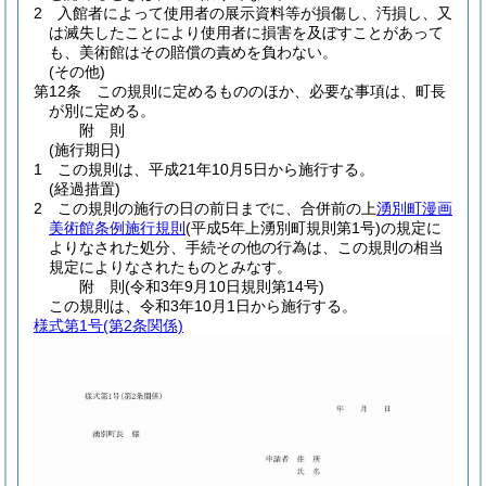
2
入館者によって使用者の展示資料等が損傷し、汚損し、又
は滅失したことにより使用者に損害を及ぼすことがあって
も、美術館はその賠償の責めを負わない。
(その他)
第12条
この規則に定めるもののほか、必要な事項は、町長
が別に定める。
附
則
(施行期日)
1
この規則は、平成21年10月5日から施行する。
(経過措置)
2
この規則の施行の日の前日までに、合併前の上
湧別町漫画
美術館条例施行規則
(平成5年上湧別町規則第1号)
の規定に
よりなされた処分、手続その他の行為は、この規則の相当
規定によりなされたものとみなす。
附
則
(令和3年9月10日
規則第14号)
この規則は、令和3年10月1日から施行する。
様式第1号
(第2条関係)