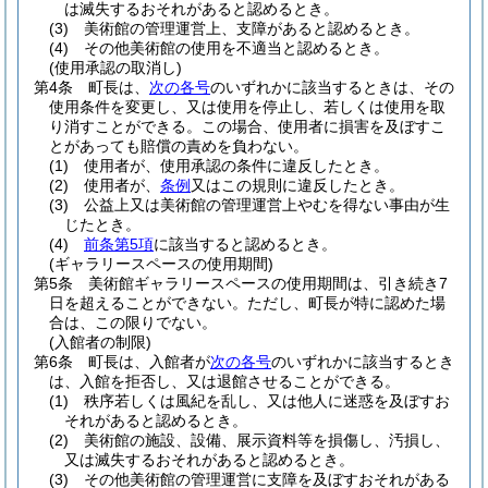
は滅失するおそれがあると認めるとき。
(3)
美術館の管理運営上、支障があると認めるとき。
(4)
その他美術館の使用を不適当と認めるとき。
(使用承認の取消し)
第4条
町長は、
次の各号
のいずれかに該当するときは、その
使用条件を変更し、又は使用を停止し、若しくは使用を取
り消すことができる。
この場合、使用者に損害を及ぼすこ
とがあっても賠償の責めを負わない。
(1)
使用者が、使用承認の条件に違反したとき。
(2)
使用者が、
条例
又はこの規則に違反したとき。
(3)
公益上又は美術館の管理運営上やむを得ない事由が生
じたとき。
(4)
前条第5項
に該当すると認めるとき。
(ギャラリースペースの使用期間)
第5条
美術館ギャラリースペースの使用期間は、引き続き7
日を超えることができない。
ただし、町長が特に認めた場
合は、この限りでない。
(入館者の制限)
第6条
町長は、入館者が
次の各号
のいずれかに該当するとき
は、入館を拒否し、又は退館させることができる。
(1)
秩序若しくは風紀を乱し、又は他人に迷惑を及ぼすお
それがあると認めるとき。
(2)
美術館の施設、設備、展示資料等を損傷し、汚損し、
又は滅失するおそれがあると認めるとき。
(3)
その他美術館の管理運営に支障を及ぼすおそれがある