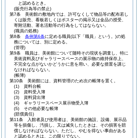
と認めるとき。
(販売行為等の禁止)
第7条
美術館の敷地内では、許可なくして物品等の配布若し
くは販売、看板若しくはポスターの掲示又は金品の授受、
寄附活動、署名活動等の行為をしてはならない。
(職員の処務)
第8条
条例第6条
に定める職員
(以下「職員」という。)
の処
務については、別に定める。
(管理)
第9条
職員は、美術館について随時その現状を調査し、特に
美術資料及びギャラリースペースの展示物の維持保存上、
不完全な点がないかどうかに意を用い、必要な措置を講じ
なければならない。
(帳簿)
第10条
美術館には、資料管理のため次の帳簿を置く。
(1)
資料台帳
(2)
資料受入簿
(3)
資料貸出簿
(4)
ギャラリースペース展示物受入簿
(5)
その他必要な帳簿
(賠償責任)
第11条
入館者及び使用者は、美術館の施設、設備、展示品
等を損傷し、汚損し、又は滅失したときは、その損害を賠
償しなければならない。
ただし、やむを得ない事由がある
と認めるときは、この限りでない。