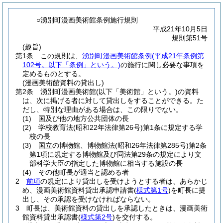
○湧別町漫画美術館条例施行規則
平成21年10月5日
規則第51号
(趣旨)
第1条
この規則は、
湧別町漫画美術館条例
(平成21年条例第
102号。以下「条例」という。)
の施行に関し必要な事項を
定めるものとする。
(漫画美術館資料の貸出し)
第2条
湧別町漫画美術館
(以下「美術館」という。)
の資料
は、次に掲げる者に対して貸出しをすることができる。
た
だし、特別な理由がある場合は、この限りでない。
(1)
国及び他の地方公共団体の長
(2)
学校教育法
(昭和22年法律第26号)
第1条に規定する学
校の長
(3)
国立の博物館、博物館法
(昭和26年法律第285号)
第2条
第1項に規定する博物館及び同法第29条の規定により文
部科学大臣の指定した博物館に相当する施設の長
(4)
その他町長が適当と認める者
2
前項
の規定により貸出しを受けようとする者は、あらかじ
め、漫画美術館資料貸出承認申請書
(
様式第1号
)
を町長に提
出し、その承認を受けなければならない。
3
町長は、美術館資料の貸出しを承認したときは、漫画美術
館資料貸出承認書
(
様式第2号
)
を交付する。