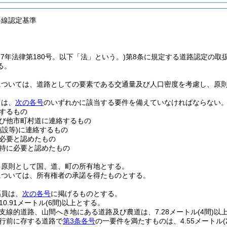
路線認定基準
27年法律第180号。以下「法」という。)
第8条に規定する道路認定の取
る。
については、道路としての要素である交通量及び人口密度を考慮し、原
ては、
次の各号
のいずれかに該当する要件を備えていなければならない
するもの
び他市町村道に連絡するもの
施設等)
に連絡するもの
必要と認めたもの
特に必要と認めたもの
、原則として国、道、町の所有地とする。
については、所有権者の承諾を得たものとする。
幅員は、
次の各号
に掲げるものとする。
0.91メートル
(6間)
以上とする。
支線的道路、山間へき地にある道路及び農道は、7.28メートル
(4間)
以
行前に存する道路で
第3条各号
の一要件を満たすものは、4.55メートル
(