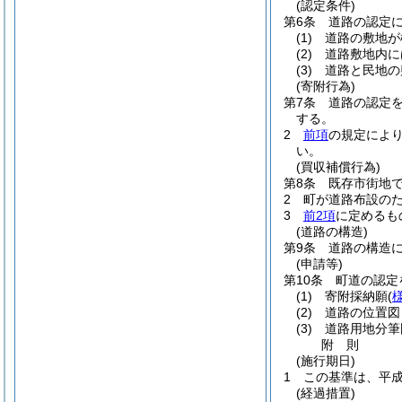
(認定条件)
第6条
道路の認定
(1)
道路の敷地が
(2)
道路敷地内に
(3)
道路と民地の
(寄附行為)
第7条
道路の認定
する。
2
前項
の規定によ
い。
(買収補償行為)
第8条
既存市街地
2
町が道路布設の
3
前2項
に定めるも
(道路の構造)
第9条
道路の構造
(申請等)
第10条
町道の認定
(1)
寄附採納願
(
(2)
道路の位置図
(3)
道路用地分筆
附
則
(施行期日)
1
この基準は、平成
(経過措置)