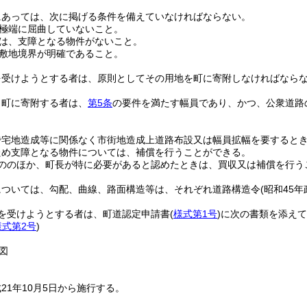
にあっては、次に掲げる条件を備えていなければならない。
極端に屈曲していないこと。
は、支障となる物件がないこと。
敷地境界が明確であること。
を受けようとする者は、原則としてその用地を町に寄附しなければなら
り町に寄附する者は、
第5条
の要件を満たす幅員であり、かつ、公衆道路
で宅地造成等に関係なく市街地造成上道路布設又は幅員拡幅を要すると
ため支障となる物件については、補償を行うことができる。
ののほか、町長が特に必要があると認めたときは、買収又は補償を行う
については、勾配、曲線、路面構造等は、それぞれ道路構造令
(昭和45年
を受けようとする者は、町道認定申請書
(
様式第1号
)
に次の書類を添えて
様式第2号
)
図
21年10月5日から施行する。