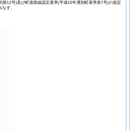
則第12号)
及び町道路線認定基準
(平成15年湧別町基準第7号)
の規定
みなす。