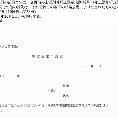
の日の前日までに、合併前の上湧別町町道認定規則
(昭和51年上湧別町規
続その他の行為は、それぞれこの基準の相当規定によりなされたものと
年9月10日
告示第84号)
年10月1日から施行する。
係)