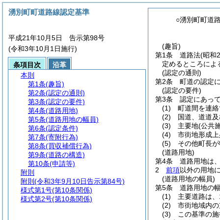
湧別町町道路線認定基準
○湧別町町道
平成21年10月5日 告示第98号
(趣旨)
(令和3年10月1日施行)
第1条
道路法
(昭和
定めるところによ
条項目次
沿革
(認定の通則)
本則
第2条
町道の認定
第1条
(趣旨)
(認定の要件)
第2条
(認定の通則)
第3条
認定にあっ
第3条
(認定の要件)
(1)
町道間を連絡
第4条
(道路用地)
(2)
国道、道道及
第5条
(道路用地の幅員)
(3)
主要地
(公共
第6条
(認定条件)
(4)
市街地形成上
第7条
(寄附行為)
(5)
その他町長が
第8条
(買収補償行為)
(道路用地)
第9条
(道路の構造)
第4条
道路用地は
第10条
(申請等)
2
前項
以外の用地
附則
(道路用地の幅員)
附則
(令和3年9月10日告示第84号)
第5条
道路用地の
様式第1号
(第10条関係)
(1)
主要道路は、1
様式第2号
(第10条関係)
(2)
市街地域内の
(3)
この基準の施