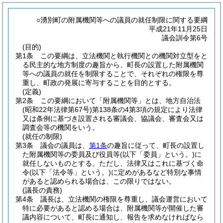
○湧別町の附属機関等への議員の就任制限に関する要綱
平成21年11月25日
議会訓令第6号
(目的)
第1条
この要綱は、立法機関と執行機関との機関対立型をと
る民主的な地方制度の趣旨から、町長の設置した附属機関
等への議員の就任を制限することで、それぞれの権限を尊
重し、町政の発展に寄与することを目的とする。
(定義)
第2条
この要綱において「附属機関等」とは、地方自治法
(昭和22年法律第67号)
第138条の4第3項の規定により法律
又は条例に基づき設置される審議会、協議会、審査会又は
調査会等の機関をいう。
(就任の制限)
第3条
議会の議員は、
第1条
の趣旨に従って、町長の設置し
た附属機関等の委員及び役員等
(以下「委員」という。)
に
就任しないものとする。
ただし、法律又はこれに基づく命
令
(以下「法令等」という。)
に定めがあるなど特別な事情
があると認められる場合は、この限りではない。
(議長の責務)
第4条
議長は、立法機関の権限を尊重し、議会運営において
特に必要があると認める場合は、附属機関等が開催した審
議内容について、町長に通知し、報告を求めなければなら