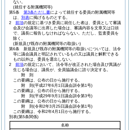
ない。
(就任する附属機関等)
第5条
第3条ただし書
によって就任する委員の附属機関等
は、
別表
に掲げるものとする。
2
前項
の規定に基づき委員に就任した者は、委員として審議
会及び会議等に出席した場合は、審議内容を文章又は口頭
で、議長に報告しなければならない。
ただし、監査委員を
除く。
(新規及び既存の附属機関等の取扱い)
第6条
新規及び既存の附属機関等の取扱いについては、法令
等に議会議員と明記されているもの又は議員と解釈できる
もの以外は、委員を選出しない。
2
前項
の規定において、法令等が改正された場合及び異議が
生じる場合は、議長が、全員協議会に諮り決定する。
附
則
この要綱は、公布の日から施行する。
附
則
(平成27年6月1日
議会訓令第1号)
この要綱は、公布の日から施行する。
附
則
(平成29年9月1日
議会訓令第3号)
この要綱は、公布の日から施行する。
附
則
(令和2年3月25日
議会訓令第1号)
この要綱は、令和2年4月1日から施行する。
別表
(第5条関係)
名称