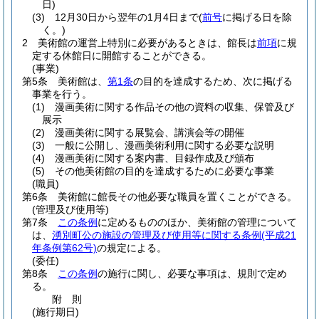
日)
(3)
12月30日から翌年の1月4日まで
(
前号
に掲げる日を除
く。)
2
美術館の運営上特別に必要があるときは、館長は
前項
に規
定する休館日に開館することができる。
(事業)
第5条
美術館は、
第1条
の目的を達成するため、次に掲げる
事業を行う。
(1)
漫画美術に関する作品その他の資料の収集、保管及び
展示
(2)
漫画美術に関する展覧会、講演会等の開催
(3)
一般に公開し、漫画美術利用に関する必要な説明
(4)
漫画美術に関する案内書、目録作成及び頒布
(5)
その他美術館の目的を達成するために必要な事業
(職員)
第6条
美術館に館長その他必要な職員を置くことができる。
(管理及び使用等)
第7条
この条例
に定めるもののほか、美術館の管理について
は、
湧別町公の施設の管理及び使用等に関する条例
(平成21
年条例第62号)
の規定による。
(委任)
第8条
この条例
の施行に関し、必要な事項は、規則で定め
る。
附
則
(施行期日)