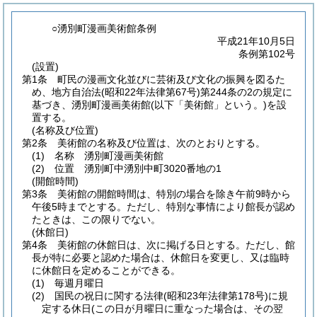
○湧別町漫画美術館条例
平成21年10月5日
条例第102号
(設置)
第1条
町民の漫画文化並びに芸術及び文化の振興を図るた
め、地方自治法
(昭和22年法律第67号)
第244条の2の規定に
基づき、湧別町漫画美術館
(以下「美術館」という。)
を設
置する。
(名称及び位置)
第2条
美術館の名称及び位置は、次のとおりとする。
(1)
名称 湧別町漫画美術館
(2)
位置 湧別町中湧別中町3020番地の1
(開館時間)
第3条
美術館の開館時間は、特別の場合を除き午前9時から
午後5時までとする。
ただし、特別な事情により館長が認め
たときは、この限りでない。
(休館日)
第4条
美術館の休館日は、次に掲げる日とする。
ただし、館
長が特に必要と認めた場合は、休館日を変更し、又は臨時
に休館日を定めることができる。
(1)
毎週月曜日
(2)
国民の祝日に関する法律
(昭和23年法律第178号)
に規
定する休日
(この日が月曜日に重なった場合は、その翌