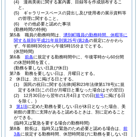
(4)
漫画美術に関する案内書、目録等を作成頒布するこ
と。
(5)
ギャラリースペースの貸出し及び使用者の展示資料等
の管理に関すること。
(6)
その他必要と認めた事項
(勤務時間の特例)
第5条
職員の勤務時間は、
湧別町職員の勤務時間、休暇等に
関する規則
(平成21年規則第25号)
第2条
の規定にかかわら
ず、午前8時30分から午後5時15分までとする。
(休憩時間)
第6条
前条
に規定する勤務時間中に、午後零時から60分間
の休憩時間を置く。
(勤務を要しない日及び休日)
第7条
勤務を要しない日は、月曜日とする。
2
休日は、次に掲げる日とする。
(1)
国民の祝日に関する法律
(昭和23年法律第178号)
に規
定する休日
(この日が月曜日と重なった場合はその翌日)
(2)
12月30日から翌年の1月4日までの日
(
前号
に掲げる日
を除く。)
3
第1項
に定めた勤務を要しない日が休日となった場合、美
術館の運営に支障があると認めるときは、別に定めること
ができる。
(臨時又は緊急を要する場合の勤務時間)
第8条
館長は、臨時又は緊急のため必要と認める場合は、
前
3条
に規定する勤務時間、休憩時間並びに勤務を要しない日