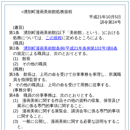
○湧別町漫画美術館処務規程
平成21年10月5日
訓令第24号
(趣旨)
第1条
湧別町漫画美術館
(以下「美術館」という。)
における
処務については、
この規程
に定めるところによる。
(職員)
第2条
湧別町漫画美術館条例
(平成21年条例第102号)
第6条
の規定による職員は、次のとおりとする。
(1)
館長
(2)
その他の職員
(職務)
第3条
館長は、上司の命を受けて分掌事務を掌理し、所属職
員を指揮監督する。
2
その他の職員は、上司の命を受けて用務に従事する。
(事務分掌)
第4条
職員の分掌事務は、次のとおりとする。
(1)
漫画美術に関する作品その他の資料の収集、保管及び
展示に係る専門的事項に関すること。
(2)
漫画美術に関する展覧会、講演会等に係る専門的事項
に関すること。
(3)
一般に公開し、漫画美術に関する必要な説明をするこ
と。