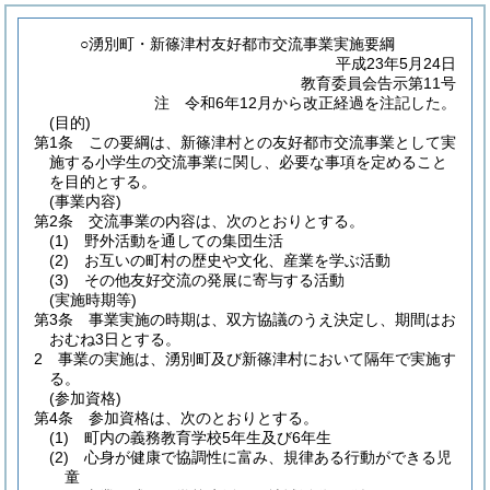
○湧別町・新篠津村友好都市交流事業実施要綱
平成23年5月24日
教育委員会告示第11号
注 令和6年12月から改正経過を注記した。
(目的)
第1条
この要綱は、新篠津村との友好都市交流事業として実
施する小学生の交流事業に関し、必要な事項を定めること
を目的とする。
(事業内容)
第2条
交流事業の内容は、次のとおりとする。
(1)
野外活動を通しての集団生活
(2)
お互いの町村の歴史や文化、産業を学ぶ活動
(3)
その他友好交流の発展に寄与する活動
(実施時期等)
第3条
事業実施の時期は、双方協議のうえ決定し、期間はお
おむね3日とする。
2
事業の実施は、湧別町及び新篠津村において隔年で実施す
る。
(参加資格)
第4条
参加資格は、次のとおりとする。
(1)
町内の義務教育学校5年生及び6年生
(2)
心身が健康で協調性に富み、規律ある行動ができる児
童