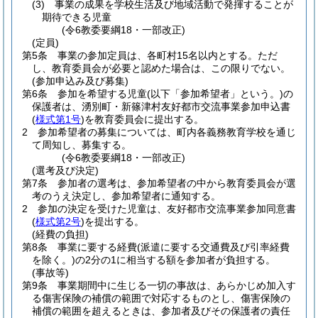
(3)
事業の成果を学校生活及び地域活動で発揮することが
期待できる児童
(令6教委要綱18・一部改正)
(定員)
第5条
事業の参加定員は、各町村15名以内とする。
ただ
し、教育委員会が必要と認めた場合は、この限りでない。
(参加申込み及び募集)
第6条
参加を希望する児童
(以下「参加希望者」という。)
の
保護者は、湧別町・新篠津村友好都市交流事業参加申込書
(
様式第1号
)
を教育委員会に提出する。
2
参加希望者の募集については、町内各義務教育学校を通じ
て周知し、募集する。
(令6教委要綱18・一部改正)
(選考及び決定)
第7条
参加者の選考は、参加希望者の中から教育委員会が選
考のうえ決定し、参加希望者に通知する。
2
参加の決定を受けた児童は、友好都市交流事業参加同意書
(
様式第2号
)
を提出する。
(経費の負担)
第8条
事業に要する経費
(派遣に要する交通費及び引率経費
を除く。)
の2分の1に相当する額を参加者が負担する。
(事故等)
第9条
事業期間中に生じる一切の事故は、あらかじめ加入す
る傷害保険の補償の範囲で対応するものとし、傷害保険の
補償の範囲を超えるときは、参加者及びその保護者の責任