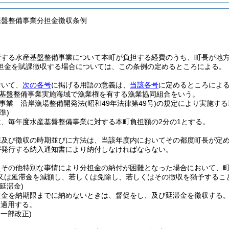
基盤整備事業分担金徴収条例
行する水産基盤整備事業について本町が負担する経費のうち、町長が地
担金を賦課徴収する場合については、この条例の定めるところによる。
おいて、
次の各号
に掲げる用語の意義は、
当該各号
に定めるところによ
基盤整備事業実施海域で漁業権を有する漁業協同組合をいう。
事業 沿岸漁場整備開発法
(昭和49年法律第49号)
の規定により実施する
準)
、毎年度水産基盤整備事業に対する本町負担額の2分の1とする。
課及び徴収の時期並びに方法は、当該年度内においてその都度町長が定
が発行する納入通知書により納付しなければならない。
災その他特別な事情により分担金の納付が困難となった場合において、
又は延滞金を減額し、若しくは免除し、若しくはその徴収を猶予するこ
延滞金)
担金を納期限までに納めないときは、督促をし、及び延滞金を徴収する
を適用する。
・一部改正)