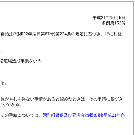
平成21年10月5日
条例第152号
方自治法
(昭和22年法律第67号)
第224条の規定に基づき、特に利益
る。
増殖場造成事業をいう。
める。
町長がやむを得ない事情があると認めたときは、その申請に基づき
とができる。
。
その手続については、
湧別町督促及び延滞金徴収条例
(平成21年条