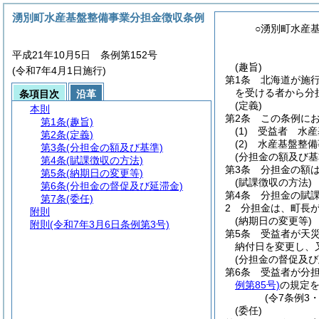
湧別町水産基盤整備事業分担金徴収条例
○湧別町水産
平成21年10月5日 条例第152号
(趣旨)
(令和7年4月1日施行)
第1条
北海道が施
を受ける者から分
条項目次
沿革
(定義)
本則
第2条
この条例に
第1条
(趣旨)
(1)
受益者 水産
第2条
(定義)
(2)
水産基盤整備
第3条
(分担金の額及び基準)
(分担金の額及び基
第4条
(賦課徴収の方法)
第3条
分担金の額は
第5条
(納期日の変更等)
(賦課徴収の方法)
第6条
(分担金の督促及び延滞金)
第4条
分担金の賦
第7条
(委任)
2
分担金は、町長
附則
(納期日の変更等)
附則
(令和7年3月6日条例第3号)
第5条
受益者が天
納付日を変更し、
(分担金の督促及び
第6条
受益者が分
例第85号)
の規定
(令7条例3
(委任)