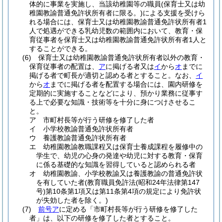
体的に事業を実施し、当該幼稚園等の職員
(保育士又は幼
稚園教諭普通免許状所有者に限る。)
による支援を受けら
れる場合には、保育士又は幼稚園教諭普通免許状所有者1
人で処遇ができる乳幼児数の範囲内において、教育・保
育従事者を保育士又は幼稚園教諭普通免許状所有者1人と
することができる。
(6)
保育士又は幼稚園教諭普通免許状所有者以外の教育・
保育従事者の配置は、
ア
に掲げる者又は
イ
から
オ
までに
掲げる者で町長が適切と認める者とすること。
なお、
イ
から
オ
までに掲げる者を配置する場合には、園内研修を
定期的に実施することなどにより、預かり業務に従事す
る上で必要な知識・技術等を十分に身につけさせるこ
と。
ア
市町村長等が行う研修を修了した者
イ
小学校教諭普通免許状所有者
ウ
養護教諭普通免許状所有者
エ
幼稚園教諭教職課程又は保育士養成課程を履修中の
学生で、幼児の心身の発達や幼児に対する教育・保育
に係る基礎的な知識を習得していると認められる者
オ
幼稚園教諭、小学校教諭又は養護教諭の普通免許状
を有していた者
(教育職員免許法
(昭和24年法律第147
号)
第10条第1項又は第11条第4項の規定により免許状
が失効した者を除く。)
(7)
前号ア
に定める「市町村長等が行う研修を修了した
者」は、以下の研修を修了した者とすること。