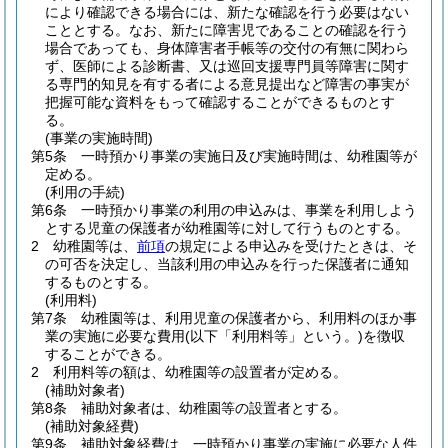
により確認できる場合には、新たな確認を行う必要はない
こととする。
なお、新たに障害児であることの確認を行う
場合であっても、身体障害者手帳等の交付の有無に関わら
ず、医師による診断書、又は巡回支援専門員等障害に関す
る専門的知見を有する者による意見提出など障害の事実が
把握可能な資料をもって確認することができるものとす
る。
(事業の実施時間)
第5条
一時預かり事業の実施日及び実施時間は、幼稚園等が
定める。
(利用の手続)
第6条
一時預かり事業の利用の申込みは、事業を利用しよう
とする児童の保護者が幼稚園等に対して行うものとする。
2
幼稚園等は、
前項
の規定による申込みを受けたときは、そ
の可否を決定し、当該利用の申込みを行った保護者に通知
するものとする。
(利用料)
第7条
幼稚園等は、利用児童の保護者から、利用料のほか事
業の実施に必要な費用
(以下「利用料等」という。)
を徴収
することができる。
2
利用料等の額は、幼稚園等の設置者が定める。
(補助対象者)
第8条
補助対象者は、幼稚園等の設置者とする。
(補助対象経費)
第9条
補助対象経費は、一時預かり事業の実施に必要な人件