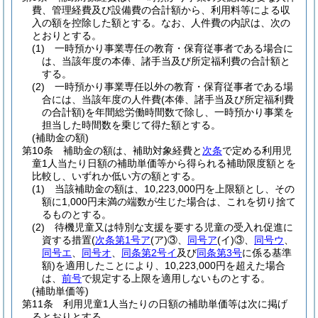
費、管理経費及び設備費の合計額から、利用料等による収
入の額を控除した額とする。
なお、人件費の内訳は、次の
とおりとする。
(1)
一時預かり事業専任の教育・保育従事者である場合に
は、当該年度の本俸、諸手当及び所定福利費の合計額と
する。
(2)
一時預かり事業専任以外の教育・保育従事者である場
合には、当該年度の人件費
(本俸、諸手当及び所定福利費
の合計額)
を年間総労働時間数で除し、一時預かり事業を
担当した時間数を乗じて得た額とする。
(補助金の額)
第10条
補助金の額は、補助対象経費と
次条
で定める利用児
童1人当たり日額の補助単価等から得られる補助限度額とを
比較し、いずれか低い方の額とする。
(1)
当該補助金の額は、10,223,000円を上限額とし、その
額に1,000円未満の端数が生じた場合は、これを切り捨て
るものとする。
(2)
待機児童又は特別な支援を要する児童の受入れ促進に
資する措置
(
次条第1号ア
(ア)
③、
同号ア
(イ)
③、
同号ウ
、
同号エ
、
同号オ
、
同条第2号イ
及び
同条第3号
に係る基準
額)
を適用したことにより、10,223,000円を超えた場合
は、
前号
で規定する上限を適用しないものとする。
(補助単価等)
第11条
利用児童1人当たりの日額の補助単価等は次に掲げ
るとおりとする。