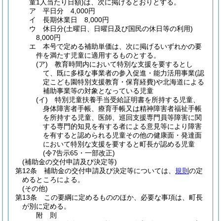
童1人当たり日額)
は、次に掲げるとおりとする。
ア
平日分 4,000円
イ
長期休業日 8,000円
ウ
休日分
(土曜日、日曜日及び国民の休日等の利用)
8,000円
エ
本号で定める補助単価は、次に掲げるいずれかの要
件を満たす児童に適用するものとする。
(ア)
教育時間内において特別な支援を要するとし
て、既に多様な事業者の参入促進・能力活用事業
(認
定こども園特別支援教育・保育経費)
や北海道による
補助事業等の対象となっている児童
(イ)
特別児童扶養手当受給証明書を所持する児童、
身体障害者手帳、療育手帳又は精神障害者福祉手帳
を所持する児童、医師、巡回支援専門員等障害に関
する専門的知見を有する者による意見等により障害
を有すると認められる児童その他の健康面・発達面
において特別な支援を要すると町長が認める児童
(令7告示65・一部改正)
(補助金の交付申請及び決定等)
第12条
補助金の交付申請及び決定等については、
規則
の定
めるところによる。
(その他)
第13条
この要綱に定めるもののほか、必要な事項は、町長
が別に定める。
附
則