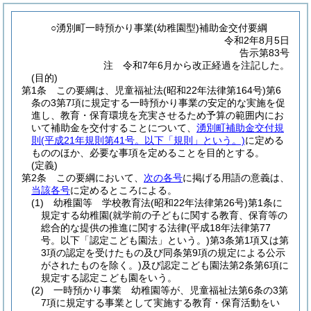
○湧別町一時預かり事業(幼稚園型)補助金交付要綱
令和2年8月5日
告示第83号
注 令和7年6月から改正経過を注記した。
(目的)
第1条
この要綱は、児童福祉法
(昭和22年法律第164号)
第6
条の3第7項に規定する一時預かり事業の安定的な実施を促
進し、教育・保育環境を充実させるため予算の範囲内にお
いて補助金を交付することについて、
湧別町補助金交付規
則
(平成21年規則第41号。以下「規則」という。)
に定める
もののほか、必要な事項を定めることを目的とする。
(定義)
第2条
この要綱において、
次の各号
に掲げる用語の意義は、
当該各号
に定めるところによる。
(1)
幼稚園等 学校教育法
(昭和22年法律第26号)
第1条に
規定する幼稚園
(就学前の子どもに関する教育、保育等の
総合的な提供の推進に関する法律
(平成18年法律第77
号。以下「認定こども園法」という。)
第3条第1項又は第
3項の認定を受けたもの及び同条第9項の規定による公示
がされたものを除く。)
及び認定こども園法第2条第6項に
規定する認定こども園をいう。
(2)
一時預かり事業 幼稚園等が、児童福祉法第6条の3第
7項に規定する事業として実施する教育・保育活動をい