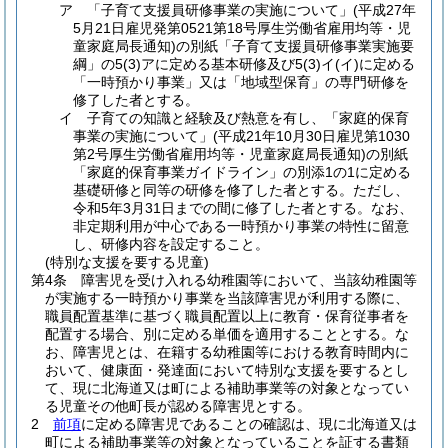
ア
「子育て支援員研修事業の実施について」
(平成27年
5月21日雇児発第0521第18号厚生労働省雇用均等・児
童家庭局長通知)
の別紙「子育て支援員研修事業実施要
綱」の5
(3)
アに定める基本研修及び5
(3)
イ
(イ)
に定める
「一時預かり事業」又は「地域型保育」の専門研修を
修了した者とする。
イ
子育ての知識と経験及び熱意を有し、「家庭的保育
事業の実施について」
(平成21年10月30日雇児第1030
第2号厚生労働省雇用均等・児童家庭局長通知)
の別紙
「家庭的保育事業ガイドライン」の別添1の1に定める
基礎研修と同等の研修を修了した者とする。
ただし、
令和5年3月31日までの間に修了した者とする。
なお、
非定期利用が中心である一時預かり事業の特性に留意
し、研修内容を設定すること。
(特別な支援を要する児童)
第4条
障害児を受け入れる幼稚園等において、当該幼稚園等
が実施する一時預かり事業を当該障害児が利用する際に、
職員配置基準に基づく職員配置以上に教育・保育従事者を
配置する場合、別に定める単価を適用することとする。
な
お、障害児とは、在籍する幼稚園等における教育時間内に
おいて、健康面・発達面において特別な支援を要するとし
て、現に北海道又は町による補助事業等の対象となってい
る児童その他町長が認める障害児とする。
2
前項
に定める障害児であることの確認は、現に北海道又は
町による補助事業等の対象となっていることを証する書類