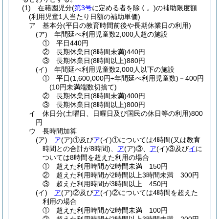
(1)
在籍園児分
(
第3号
に定める者を除く。)
の補助限度額
(利用児童1人当たり日額の補助単価)
ア
基本分
(平日の教育時間前後や長期休業日の利用)
(ア)
年間延べ利用児童数2,000人超の施設
①
平日440円
②
長期休業日
(8時間未満)
440円
③
長期休業日
(8時間以上)
880円
(イ)
年間延べ利用児童数2,000人以下の施設
①
平日
(1,600,000円÷年間延べ利用児童数)
－400円
(10円未満端数切捨て)
②
長期休業日
(8時間未満)
400円
③
長期休業日
(8時間以上)
800円
イ
休日分
(土曜日、日曜日及び国民の休日等の利用)
800
円
ウ
長時間加算
(ア)
ア
(ア)
①及び
ア
(イ)
①については4時間
(又は教育
時間との合計が8時間)
、
ア
(ア)
③、
ア
(イ)
③及び
イ
に
ついては8時間を超えた利用の場合
①
超えた利用時間が2時間未満 150円
②
超えた利用時間が2時間以上3時間未満 300円
③
超えた利用時間が3時間以上 450円
(イ)
ア
(ア)
②及び
ア
(イ)
②については4時間を超えた
利用の場合
①
超えた利用時間が2時間未満 100円