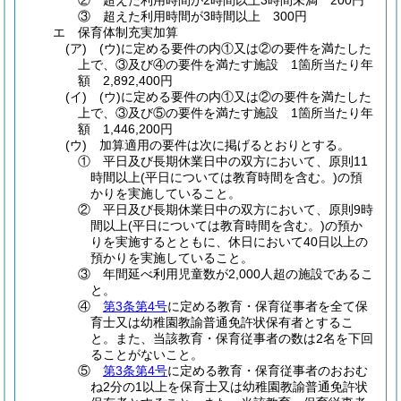
②
超えた利用時間が2時間以上3時間未満 200円
③
超えた利用時間が3時間以上 300円
エ
保育体制充実加算
(ア)
(ウ)
に定める要件の内①又は②の要件を満たした
上で、③及び④の要件を満たす施設 1箇所当たり年
額 2,892,400円
(イ)
(ウ)
に定める要件の内①又は②の要件を満たした
上で、③及び⑤の要件を満たす施設 1箇所当たり年
額 1,446,200円
(ウ)
加算適用の要件は次に掲げるとおりとする。
①
平日及び長期休業日中の双方において、原則11
時間以上
(平日については教育時間を含む。)
の預
かりを実施していること。
②
平日及び長期休業日中の双方において、原則9時
間以上
(平日については教育時間を含む。)
の預か
りを実施するとともに、休日において40日以上の
預かりを実施していること。
③
年間延べ利用児童数が2,000人超の施設であるこ
と。
④
第3条第4号
に定める教育・保育従事者を全て保
育士又は幼稚園教諭普通免許状保有者とするこ
と。
また、当該教育・保育従事者の数は2名を下回
ることがないこと。
⑤
第3条第4号
に定める教育・保育従事者のおおむ
ね2分の1以上を保育士又は幼稚園教諭普通免許状