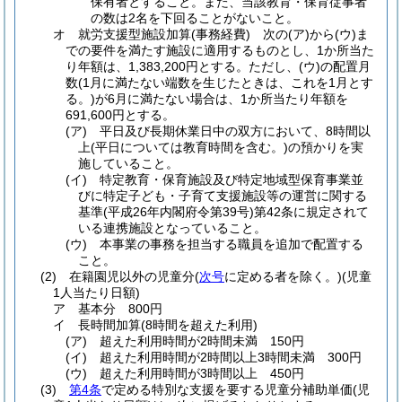
保有者とすること。
また、当該教育・保育従事者
の数は2名を下回ることがないこと。
オ
就労支援型施設加算
(事務経費)
次の
(ア)
から
(ウ)
ま
での要件を満たす施設に適用するものとし、1か所当た
り年額は、1,383,200円とする。
ただし、
(ウ)
の配置月
数
(1月に満たない端数を生じたときは、これを1月とす
る。)
が6月に満たない場合は、1か所当たり年額を
691,600円とする。
(ア)
平日及び長期休業日中の双方において、8時間以
上
(平日については教育時間を含む。)
の預かりを実
施していること。
(イ)
特定教育・保育施設及び特定地域型保育事業並
びに特定子ども・子育て支援施設等の運営に関する
基準
(平成26年内閣府令第39号)
第42条に規定されて
いる連携施設となっていること。
(ウ)
本事業の事務を担当する職員を追加で配置する
こと。
(2)
在籍園児以外の児童分
(
次号
に定める者を除く。)
(児童
1人当たり日額)
ア
基本分 800円
イ
長時間加算
(8時間を超えた利用)
(ア)
超えた利用時間が2時間未満 150円
(イ)
超えた利用時間が2時間以上3時間未満 300円
(ウ)
超えた利用時間が3時間以上 450円
(3)
第4条
で定める特別な支援を要する児童分補助単価
(児