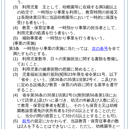
う。
(3)
利用児童 主として、幼稚園等に在籍する満3歳以上
の幼児で、一時預かり事業を利用し、教育時間の前後又
は長期休業日等に当該幼稚園等において一時的に保護を
受ける者をいう。
(4)
教育・保育従事者 一時預かり事業の担当者として、
利用児童の処遇を行う者をいう。
(5)
補助事業者 一時預かり事業を行う者をいう。
(事業の実施)
第3条
一時預かり事業の実施に当たっては、
次の各号
を全て
満たすものとする。
(1)
利用児童数等、日々の実施状況に関する書類を整備し
ておくこと。
(2)
利用児童の健康状態の把握に努めること。
(3)
児童福祉法施行規則
(昭和23年厚生省令第11号。以下
「省令」という。)
第36条の35第1項第2号イ、ニ及びホ
に定める設備及び教育・保育の内容に関する基準を遵守
すること。
(4)
省令第36条の35第1項第2号ロ
(附則第56条第1項にお
いて読替え)
及びハに基づき、幼児の年齢及び人数に応じ
て教育・保育従事者を配置し、そのうち保育士又は幼稚
園教諭普通免許状所有者を2分の1以上とすること
(ただ
し、当分の間の措置として3分の1以上とすることも可)
。
(5)
前号
の規定にかかわらず、当該教育・保育従事者の数
は2人を下ることはできないこと。
ただし、幼稚園等と一