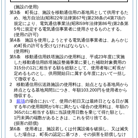
(施設の使用)
第3条
町長は、施設を移動通信用の基地局として供用するた
め、地方自治法
(昭和22年法律第67号)
第238条の4第7項の
規定により、電気通信事業法
(昭和59年法律第86号)
第2条第
5号に規定する電気通信事業者に使用させるものとする。
(使用の許可)
第4条
施設を使用しようとする電気通信事業者は、あらかじ
め町長の許可を受けなければならない。
(使用料)
第5条
移動通信用鉄塔施設の使用料は、平成23年度に実施
した移動通信用鉄塔施設整備事業に要した補助対象費用の
315分の12に相当する額を総額として、使用者毎に町長が
定めるものとし、供用開始日に属する年度において一括し
て徴収する。
2
移動通信用伝送路施設の使用料は、始点となる基地局から
終点となる基地局間1につき、年額103,200円を使用者から
徴収する。
3
前項
の場合において、使用の初日又は最終日となる日が属
する年の使用期間が1年に満たない場合の使用料は、年額の
365の1に相当する額に当該使用日数を乗じて得た額とし、
1円未満の端数があるときは、これを切り捨てる。
(損害の賠償)
第6条
使用者は、施設若しくは付属設備を破損し、又は滅失
した場合は、町長の認定に基づき、その損害を賠償しなけ