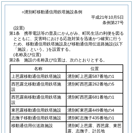
○湧別町移動通信用鉄塔施設条例
平成21年10月5日
条例第27号
(設置)
第1条
携帯電話等の普及にかんがみ、町民生活の利便を図る
とともに、災害時における応急対策を迅速かつ確実に行う
ため、移動通信用鉄塔施設及び移動通信用伝送路施設
(以下
「施設」という。)
を設置する。
(名称及び位置)
第2条
施設の名称及び位置は、次のとおりとする。
名称
位置
上芭露移動通信用鉄塔施設
湧別町上芭露587番地の1
西芭露北移動通信用鉄塔施
湧別町西芭露262番地の5
設
西芭露南移動通信用鉄塔施
湧別町西芭露681番地の1
設
東芭露移動通信用鉄塔施設
湧別町東芭露449番地の4
志撫子移動通信用鉄塔施設
湧別町志撫子435番地の1
移動通信用伝送路施設
湧別町上芭露、西芭露、東芭
露、志撫子、計呂地