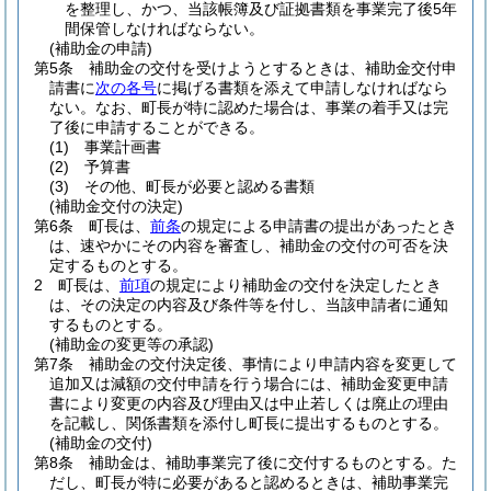
を整理し、かつ、当該帳簿及び証拠書類を事業完了後5年
間保管しなければならない。
(補助金の申請)
第5条
補助金の交付を受けようとするときは、補助金交付申
請書に
次の各号
に掲げる書類を添えて申請しなければなら
ない。
なお、町長が特に認めた場合は、事業の着手又は完
了後に申請することができる。
(1)
事業計画書
(2)
予算書
(3)
その他、町長が必要と認める書類
(補助金交付の決定)
第6条
町長は、
前条
の規定による申請書の提出があったとき
は、速やかにその内容を審査し、補助金の交付の可否を決
定するものとする。
2
町長は、
前項
の規定により補助金の交付を決定したとき
は、その決定の内容及び条件等を付し、当該申請者に通知
するものとする。
(補助金の変更等の承認)
第7条
補助金の交付決定後、事情により申請内容を変更して
追加又は減額の交付申請を行う場合には、補助金変更申請
書により変更の内容及び理由又は中止若しくは廃止の理由
を記載し、関係書類を添付し町長に提出するものとする。
(補助金の交付)
第8条
補助金は、補助事業完了後に交付するものとする。
た
だし、町長が特に必要があると認めるときは、補助事業完