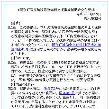
○湧別町医療施設等整備費支援事業補助金交付要綱
令和7年3月19日
告示第32号
(趣旨)
第1条
この要綱は、本町の地域住民の保健衛生の向上と医療
の確保を図るため、湧別町内の入院施設
(一般病床)
を有す
る医療機関及び歯科医療機関
(以下「町内医療機関」とい
う。)
が行う医療環境向上のための医療施設等の整備に対す
る補助金の交付について、
湧別町補助金交付規則
(平成21年
規則第41号)
に規定するもののほか、必要な事項を定めるも
のとする。
(補助の対象)
第2条
補助金は、
次の各号
に掲げる経費
(消費税及び地方消
費税に相当する額を除く。)
について町内医療機関に対し交
付する。
ただし、医療の提供に要する経費に限る。
(1)
医療施設の改築及び改修整備を行うために必要な経費
(2)
医療機器の整備及び更新を行うために必要な経費
(補助金の額等)
第3条
補助金の額は、
前条第1号
に掲げる事業については経
費の5分の4を超えない範囲内、
同条第2号
に掲げる事業に
ついては経費の4分の3を超えない範囲とし、同一医療機関
が各年度内に申請することができる対象事業費の上限は
3,000万円以内
(歯科医療機関にあっては1,000万円)
とす