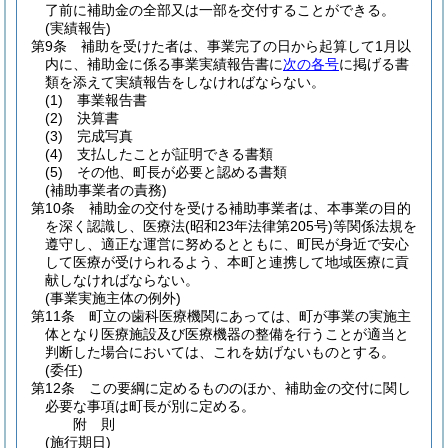
了前に補助金の全部又は一部を交付することができる。
(実績報告)
第9条
補助を受けた者は、事業完了の日から起算して1月以
内に、補助金に係る事業実績報告書に
次の各号
に掲げる書
類を添えて実績報告をしなければならない。
(1)
事業報告書
(2)
決算書
(3)
完成写真
(4)
支払したことが証明できる書類
(5)
その他、町長が必要と認める書類
(補助事業者の責務)
第10条
補助金の交付を受ける補助事業者は、本事業の目的
を深く認識し、医療法
(昭和23年法律第205号)
等関係法規を
遵守し、適正な運営に努めるとともに、町民が身近で安心
して医療が受けられるよう、本町と連携して地域医療に貢
献しなければならない。
(事業実施主体の例外)
第11条
町立の歯科医療機関にあっては、町が事業の実施主
体となり医療施設及び医療機器の整備を行うことが適当と
判断した場合においては、これを妨げないものとする。
(委任)
第12条
この要綱に定めるもののほか、補助金の交付に関し
必要な事項は町長が別に定める。
附
則
(施行期日)