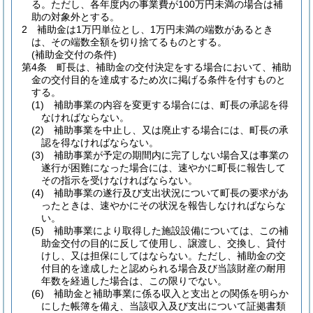
る。
ただし、各年度内の事業費が100万円未満の場合は補
助の対象外とする。
2
補助金は1万円単位とし、1万円未満の端数があるとき
は、その端数全額を切り捨てるものとする。
(補助金交付の条件)
第4条
町長は、補助金の交付決定をする場合において、補助
金の交付目的を達成するため次に掲げる条件を付すものと
する。
(1)
補助事業の内容を変更する場合には、町長の承認を得
なければならない。
(2)
補助事業を中止し、又は廃止する場合には、町長の承
認を得なければならない。
(3)
補助事業が予定の期間内に完了しない場合又は事業の
遂行が困難になった場合には、速やかに町長に報告して
その指示を受けなければならない。
(4)
補助事業の遂行及び支出状況について町長の要求があ
ったときは、速やかにその状況を報告しなければならな
い。
(5)
補助事業により取得した施設設備については、この補
助金交付の目的に反して使用し、譲渡し、交換し、貸付
けし、又は担保にしてはならない。
ただし、補助金の交
付目的を達成したと認められる場合及び当該財産の耐用
年数を経過した場合は、この限りでない。
(6)
補助金と補助事業に係る収入と支出との関係を明らか
にした帳簿を備え、当該収入及び支出について証拠書類