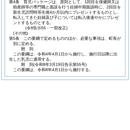
第4条
育児パッケージは、原則として、1回目を保健師又は
助産師等の専門職と面談を行う妊婦中期面談時に、2回目を
新生児訪問時等生後4か月以内にプレゼントするものとし、
転入してきた妊婦及び子については転入後速やかにプレゼ
ントするものとする。
(令8告示55・一部改正)
(その他)
第5条
この要綱で定めるもののほか、必要な事項は、町長が
別に定める。
附
則
この要綱は、令和4年4月1日から施行し、施行日以降に出
生した乳児に適用する。
附
則
(令和8年3月19日
告示第55号)
この要綱は、令和8年4月1日から施行する。