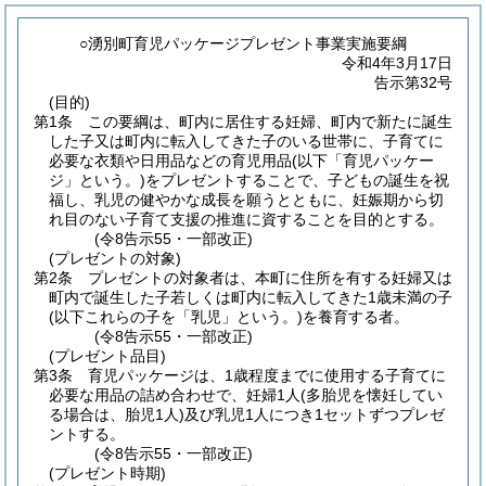
○湧別町育児パッケージプレゼント事業実施要綱
令和4年3月17日
告示第32号
(目的)
第1条
この要綱は、町内に居住する妊婦、町内で新たに誕生
した子又は町内に転入してきた子のいる世帯に、子育てに
必要な衣類や日用品などの育児用品
(以下「育児パッケー
ジ」という。)
をプレゼントすることで、子どもの誕生を祝
福し、乳児の健やかな成長を願うとともに、妊娠期から切
れ目のない子育て支援の推進に資することを目的とする。
(令8告示55・一部改正)
(プレゼントの対象)
第2条
プレゼントの対象者は、本町に住所を有する妊婦又は
町内で誕生した子若しくは町内に転入してきた1歳未満の子
(以下これらの子を「乳児」という。)
を養育する者。
(令8告示55・一部改正)
(プレゼント品目)
第3条
育児パッケージは、1歳程度までに使用する子育てに
必要な用品の詰め合わせで、妊婦1人
(多胎児を懐妊してい
る場合は、胎児1人)
及び乳児1人につき1セットずつプレゼ
ントする。
(令8告示55・一部改正)
(プレゼント時期)