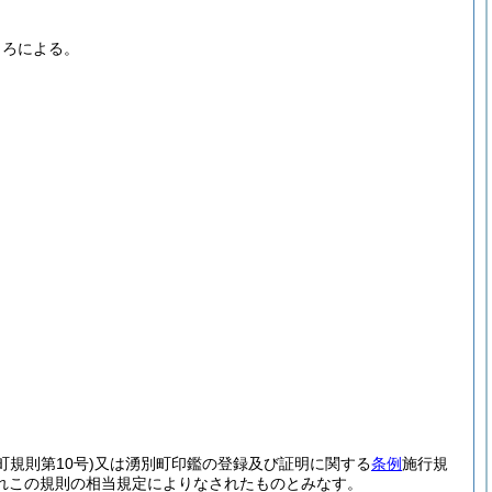
ころによる。
町規則第10号)
又は湧別町印鑑の登録及び証明に関する
条例
施行規
れこの規則の相当規定によりなされたものとみなす。