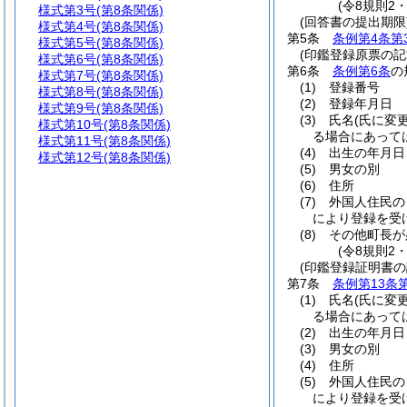
(令8規則2
様式第3号
(第8条関係)
(回答書の提出期限
様式第4号
(第8条関係)
第5条
条例第4条第
様式第5号
(第8条関係)
(印鑑登録原票の記
様式第6号
(第8条関係)
第6条
条例第6条
の
様式第7号
(第8条関係)
(1)
登録番号
様式第8号
(第8条関係)
(2)
登録年月日
様式第9号
(第8条関係)
(3)
氏名
(氏に変
様式第10号
(第8条関係)
る場合にあって
様式第11号
(第8条関係)
(4)
出生の年月日
様式第12号
(第8条関係)
(5)
男女の別
(6)
住所
(7)
外国人住民の
により登録を受
(8)
その他町長が
(令8規則2
(印鑑登録証明書の
第7条
条例第13条
(1)
氏名
(氏に変
る場合にあって
(2)
出生の年月日
(3)
男女の別
(4)
住所
(5)
外国人住民の
により登録を受