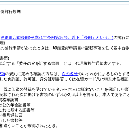
条例施行規則
、
湧別町印鑑条例
(平成21年条例第16号。以下「条例」という。)
の施行
理)
鑑の登録申請があったときは、印鑑登録申請書の記載事項を住民基本台
書面)
規定する「委任の旨を証する書面」とは、代理権授与通知書とする。
2項
の規則に定める確認の方法は、
次の各号
のいずれかによるものとす
した免許証、許可証、身分証明書若しくは在留カード又は特別永住者証
、既に印鑑の登録を受けている者から本人に相違ないことを保証した書
記載された次に掲げる書類のいずれか2点以上を提示し、本人であるこ
資格確認書
は公的年金証書等
これに類する証書等
ド番号通知票
行した書類等
相違ないことが確認されたとき。