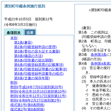
湧別町印鑑条例施行規則
○湧別町印鑑
平成21年10月5日 規則第12号
(令和8年3月2日施行)
(趣旨)
第1条
この規則は
条項目次
沿革
(印鑑登録申請の受
本則
第2条
町長は、印
第1条
(趣旨)
ならない。
第2条
(印鑑登録申請の受理)
(委任の旨を証する
第3条
(委任の旨を証する書面)
第3条
条例第3条
に
第4条
(確認の方法)
(確認の方法)
第5条
(回答書の提出期限)
第4条
条例第4条第
第6条
(印鑑登録原票の記載事項)
(1)
官公署の発行
第7条
(印鑑登録証明書の記載事項)
き。
第8条
(印鑑登録申請書等の様式)
(2)
登録申請者が
第9条
(文書の保存年限)
(3)
本人の氏名が
附則
ア
健康保険の
附則
(平成24年7月6日規則第20号)
イ
年金手帳又
附則
(令和元年10月15日規則第10号)
ウ
恩給その他
附則
(令和元年12月17日規則第11号)
エ
住民票コー
附則
(令和8年2月27日規則第2号)
オ
官公署の発
様式第1号
(第8条関係)
(4)
その他本人に
様式第2号
(第8条関係)