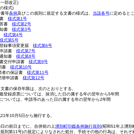
・一部改正)
の様式)
請書等
条例
及びこの規則に規定する文書の様式は、
当該各号
に定めると
請書
様式第1号
回答書
様式第2号
通知書
様式第3号
票
様式第4号
様式第5号
票登録事項変更届
様式第6号
止申請書
様式第7号
消通知書
様式第8号
明書交付申請書
様式第9号
証明書
様式第10号
請者の保証書
様式第11号
切替申請書
様式第12号
る文書の保存年限は、次のとおりとする。
鑑登録原票については、抹消した日の属する年の翌年から5年間
については、申請等のあった日の属する年の翌年から2年間
21年10月5日から施行する。
の日の前日までに、合併前の上
湧別町印鑑条例施行規則
(昭和51年上湧別
規則第11号)
の規定によりなされた処分、手続その他の行為は、それぞ