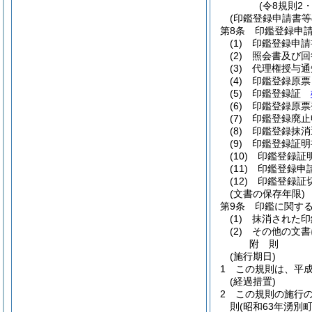
(令8規則2
(印鑑登録申請書等
第8条
印鑑登録申
(1)
印鑑登録申
(2)
照会書及び
(3)
代理権授与
(4)
印鑑登録原
(5)
印鑑登録証
(6)
印鑑登録原
(7)
印鑑登録廃
(8)
印鑑登録抹
(9)
印鑑登録証
(10)
印鑑登録
(11)
印鑑登録申
(12)
印鑑登録証
(文書の保存年限)
第9条
印鑑に関す
(1)
抹消された印
(2)
その他の文書
附
則
(施行期日)
1
この規則は、平成
(経過措置)
2
この規則の施行
則
(昭和63年湧別町