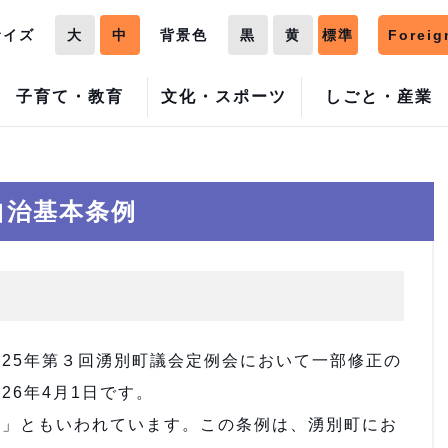
サイズ
大
中
背景色
黒
黄
標準
Foreig
子育て・教育
文化・スポーツ
しごと・産業
自治基本条例
25年第３回湧別町議会定例会において一部修正の
26年4月1日です。
」ともいわれています。この条例は、湧別町にお