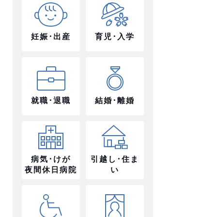
妊娠･出産
育児･入学
就職･退職
結婚･離婚
病気･けが
引越し･住ま
夜間休日病院
い