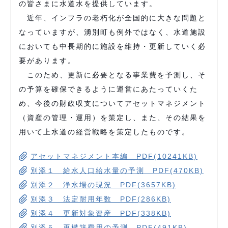
の皆さまに水道水を提供しています。
近年、インフラの老朽化が全国的に大きな問題と
なっていますが、湧別町も例外ではなく、水道施設
においても中長期的に施設を維持・更新していく必
要があります。
このため、更新に必要となる事業費を予測し、そ
の予算を確保できるように運営にあたっていくた
め、今後の財政収支についてアセットマネジメント
（資産の管理・運用）を策定し、また、その結果を
用いて上水道の経営戦略を策定したものです。
アセットマネジメント本編 PDF(10241KB)
別添１ 給水人口給水量の予測 PDF(470KB)
別添２ 浄水場の現況 PDF(3657KB)
別添３ 法定耐用年数 PDF(286KB)
別添４ 更新対象資産 PDF(338KB)
別添５ 再構築費用の予測 PDF(491KB)