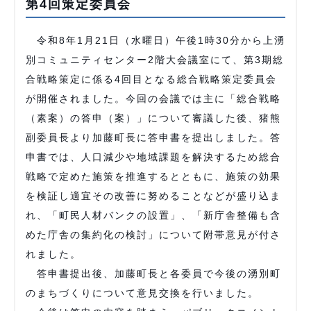
第4回策定委員会
令和8年1月21日（水曜日）午後1時30分から上湧
別コミュニティセンター2階大会議室にて、第3期総
合戦略策定に係る4回目となる総合戦略策定委員会
が開催されました。今回の会議では主に「総合戦略
（素案）の答申（案）」について審議した後、猪熊
副委員長より加藤町長に答申書を提出しました。答
申書では、人口減少や地域課題を解決するため総合
戦略で定めた施策を推進するとともに、施策の効果
を検証し適宜その改善に努めることなどが盛り込ま
れ、「町民人材バンクの設置」、「新庁舎整備も含
めた庁舎の集約化の検討」について附帯意見が付さ
れました。
答申書提出後、加藤町長と各委員で今後の湧別町
のまちづくりについて意見交換を行いました。