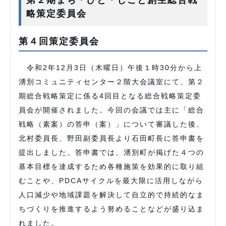
第２期まち・ひと・しごと創生総合戦
略策定委員会
第４回策定委員会
令和2年12月3日（木曜日）午後１時30分から上
湧別コミュニティセンター２階大会議室にて、第２
期総合戦略策定に係る4回目となる総合戦略策定委
員会が開催されました。今回の会議では主に「総合
戦略（素案）の答申（案）」について審議した後、
北村委員長、野田副委員長より石田町長に答申書を
提出しました。答申書では、湧別町が掲げた４つの
基本目標を達成するため各種施策を効果的に取り組
むことや、PDCAサイクルを最大限に活用しながら
人口減少や地域課題を解決して自立的で持続的なま
ちづくりを推進するよう努めることなどが盛り込ま
れました。