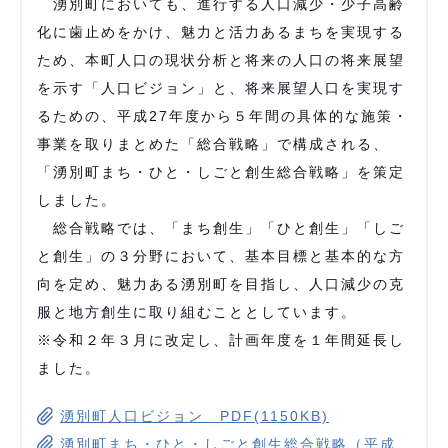
湧別町においても、進行する人口減少・少子高齢
化に歯止めをかけ、魅力と活力あるまちを実現する
ため、本町人口の現状分析と将来の人口の将来展望
を示す「人口ビジョン」と、将来展望人口を実現す
るための、平成27年度から５年間の具体的な施策・
事業を取りまとめた「総合戦略」で構成される、
「湧別町まち・ひと・しごと創生総合戦略」を策定
しました。
総合戦略では、「まち創生」「ひと創生」「しご
と創生」の３分野において、基本目標と基本的な方
向を定め、魅力ある湧別町を目指し、人口減少の克
服と地方創生に取り組むこととしています。
※令和２年３月に改定し、計画年度を１年間延長し
ました。
湧別町人口ビジョン PDF(1150KB)
湧別町まち・ひと・しごと創生総合戦略（平成