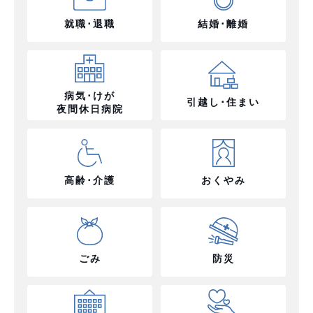
就職･退職
結婚･離婚
病気･けが
引越し･住まい
夜間休日病院
高齢･介護
おくやみ
ごみ
防災