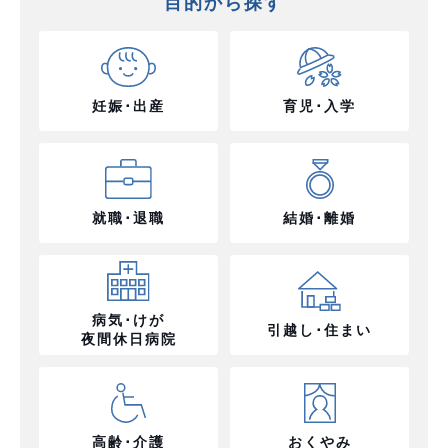
目的から探す
妊娠･出産
育児･入学
就職･退職
結婚･離婚
病気･けが
引越し･住まい
夜間休日病院
高齢･介護
おくやみ