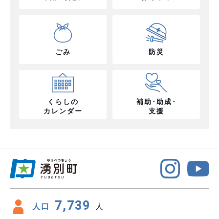
ごみ
防災
くらしの
補助･助成･
カレンダー
支援
7,739
人口
人