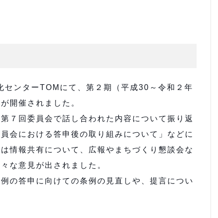
化センターTOMにて、第２期（平成30～令和２年
会が開催されました。
第７回委員会で話し合われた内容について振り返
委員会における答申後の取り組みについて」などに
らは情報共有について、広報やまちづくり懇談会な
様々な意見が出されました。
例の答申に向けての条例の見直しや、提言につい