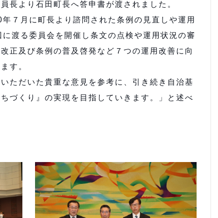
委員長より石田町長へ答申書が渡されました。
0年７月に町長より諮問された条例の見直しや運用
回に渡る委員会を開催し条文の点検や運用状況の審
の改正及び条例の普及啓発など７つの運用改善に向
います。
いただいた貴重な意見を参考に、引き続き自治基
まちづくり』の実現を目指していきます。」と述べ