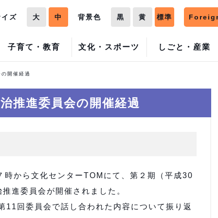
サイズ
大
中
背景色
黒
黄
標準
Foreig
子育て・教育
文化・スポーツ
しごと・産業
会の開催経過
自治推進委員会の開催経過
７時から文化センターTOMにて、第２期（平成30
治推進委員会が開催されました。
第11回委員会で話し合われた内容について振り返