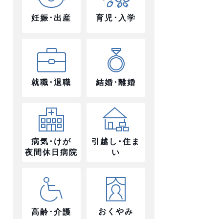
妊娠･出産
育児･入学
就職･退職
結婚･離婚
病気･けが
引越し･住ま
夜間休日病院
い
おくやみ
高齢･介護