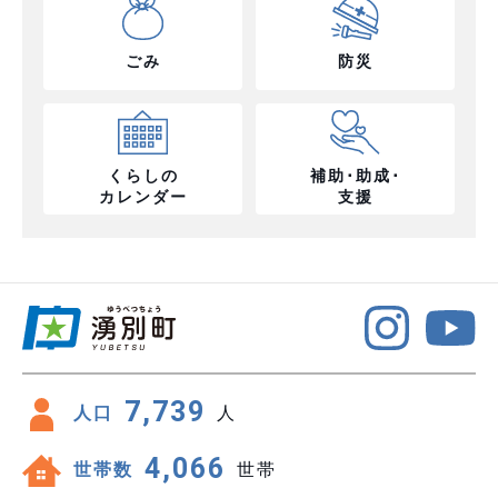
ごみ
防災
くらしの
補助･助成･
カレンダー
支援
7,739
人口
人
4,066
世帯数
世帯