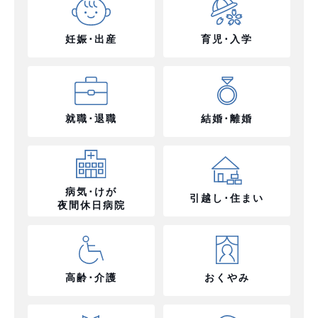
妊娠･出産
育児･入学
就職･退職
結婚･離婚
病気･けが
引越し･住まい
夜間休日病院
高齢･介護
おくやみ