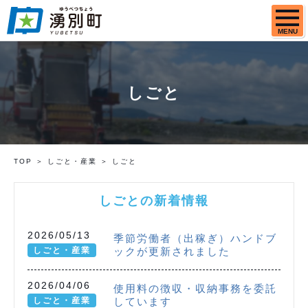
MENU
しごと
TOP
しごと・産業
しごと
しごとの新着情報
2026/05/13
季節労働者（出稼ぎ）ハンドブ
しごと・産業
ックが更新されました
2026/04/06
使用料の徴収・収納事務を委託
しごと・産業
しています