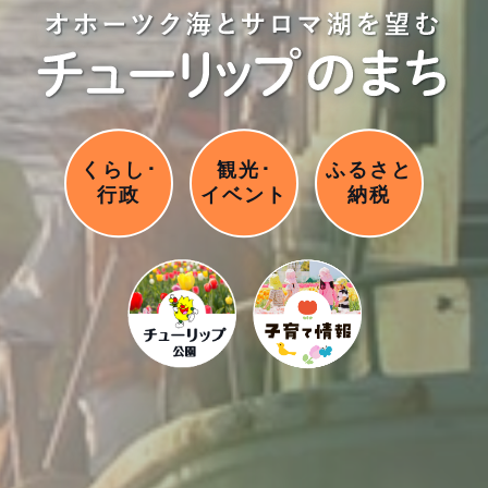
くらし･
観光･
ふるさと
行政
イベント
納税