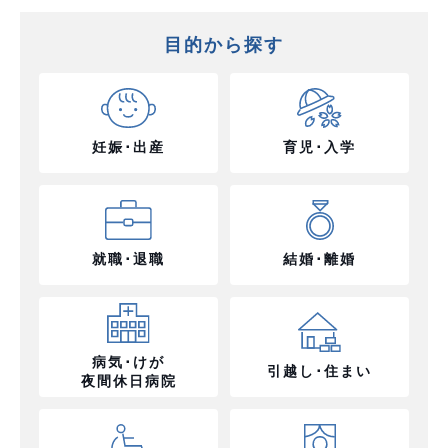
目的から探す
妊娠･出産
育児･入学
就職･退職
結婚･離婚
病気･けが
引越し･住まい
夜間休日病院