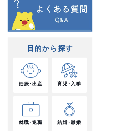
目的から探す
妊娠･出産
育児･入学
就職･退職
結婚･離婚