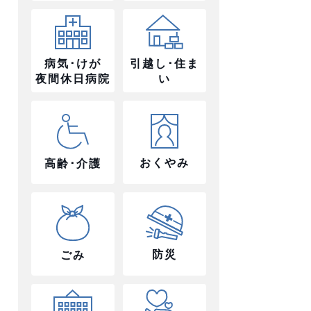
病気･けが
引越し･住ま
夜間休日病院
い
おくやみ
高齢･介護
防災
ごみ