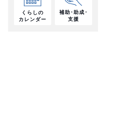
補助･助成･
くらしの
支援
カレンダー