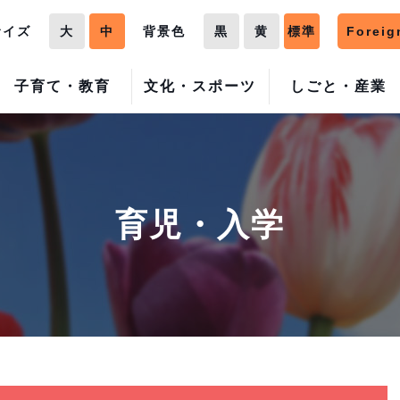
サイズ
大
中
背景色
黒
黄
標準
Foreig
子育て・教育
文化・スポーツ
しごと・産業
育児・入学