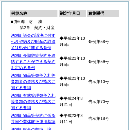
例規名称
制定年月日
種別番号
■ 第6編
財
務
第2章 契約・財産
湧別町議会の議決に付す
◆平成21年10
べき契約及び財産の取得
条例第58号
月5日
又は処分に関する条例
湧別町長期継続契約を締
◆平成21年10
結することができる契約
条例第59号
月5日
を定める条例
湧別町物品等競争入札等
◆平成21年10
参加者の資格及び指名に
告示第10号
月5日
関する要綱
湧別町有林管理競争入札
◆平成24年8
等参加の資格及び指名に
告示第70号
月21日
関する要綱
湧別町物品等契約に係る
◆平成23年3
告示第18号
共同企業体取扱運用基準
月11日
湧別町財産の交換、譲