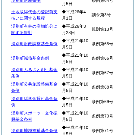
湧別町財産条例
条例第64号
月5日
土地取得代金の登記前支
◆平成26年4
訓令第3号
払いに関する規程
月1日
湧別町有林の産物処分に
◆平成26年3
規則第13号
関する規則
月28日
◆平成21年10
湧別町財政調整基金条例
条例第65号
月5日
◆平成21年10
湧別町減債基金条例
条例第66号
月5日
湧別町ふるさと創生基金
◆平成21年10
条例第67号
条例
月5日
湧別町公共施設整備基金
◆平成21年10
条例第68号
条例
月5日
湧別町奨学金貸付基金条
◆平成21年10
条例第69号
例
月5日
湧別町スポーツ・文化振
◆平成21年10
条例第70号
興基金条例
月5日
◆平成21年10
湧別町地域福祉基金条例
条例第71号
月5日