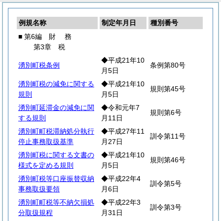
例規名称
制定年月日
種別番号
■ 第6編
財
務
第3章 税
◆平成21年10
湧別町税条例
条例第80号
月5日
湧別町税の減免に関する
◆平成21年10
規則第45号
規則
月5日
湧別町延滞金の減免に関
◆令和元年7
規則第6号
する規則
月11日
湧別町町税滞納処分執行
◆平成27年11
訓令第11号
停止事務取扱基準
月27日
湧別町税に関する文書の
◆平成21年10
規則第46号
様式を定める規則
月5日
湧別町税等口座振替収納
◆平成22年4
訓令第5号
事務取扱要領
月6日
湧別町町税等不納欠損処
◆平成22年3
訓令第3号
分取扱規程
月31日