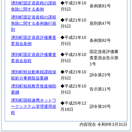
湧別町固定資産税の課税
◆平成21年10
条例第81号
免除に関する条例
月5日
湧別町固定資産税の課税
◆平成21年10
免除に関する条例施行規
規則第47号
月5日
則
湧別町固定資産評価審査
◆平成21年10
条例第82号
委員会条例
月5日
固定資産評価審
湧別町固定資産評価審査
◆平成21年10
査委員会告示第
委員会規程
月5日
1号
湧別町軽自動車税課税保
◆平成21年10
訓令第23号
留処分事務取扱要綱
月5日
湧別町租税教育推進補助
◆平成21年10
告示第11号
要綱
月5日
湧別町国税連携ネットワ
◆平成25年12
ークシステム管理運用規
訓令第10号
月18日
程
内容現在 令和8年3月31日