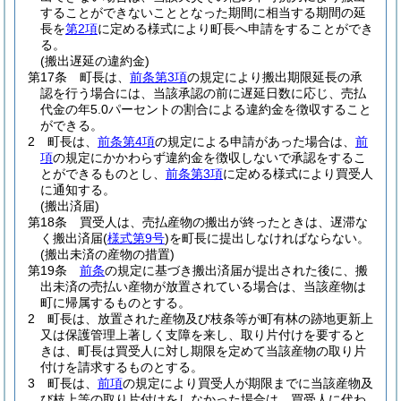
することができないこととなった期間に相当する期間の延
長を
第2項
に定める様式により町長へ申請をすることができ
る。
(搬出遅延の違約金)
第17条
町長は、
前条第3項
の規定により搬出期限延長の承
認を行う場合には、当該承認の前に遅延日数に応じ、売払
代金の年5.0パーセントの割合による違約金を徴収すること
ができる。
2
町長は、
前条第4項
の規定による申請があった場合は、
前
項
の規定にかかわらず違約金を徴収しないで承認をするこ
とができるものとし、
前条第3項
に定める様式により買受人
に通知する。
(搬出済届)
第18条
買受人は、売払産物の搬出が終ったときは、遅滞な
く搬出済届
(
様式第9号
)
を町長に提出しなければならない。
(搬出未済の産物の措置)
第19条
前条
の規定に基づき搬出済届が提出された後に、搬
出未済の売払い産物が放置されている場合は、当該産物は
町に帰属するものとする。
2
町長は、放置された産物及び枝条等が町有林の跡地更新上
又は保護管理上著しく支障を来し、取り片付けを要すると
きは、町長は買受人に対し期限を定めて当該産物の取り片
付けを請求するものとする。
3
町長は、
前項
の規定により買受人が期限までに当該産物及
び枝上等の取り片付けをしなかった場合は、買受人に代わ