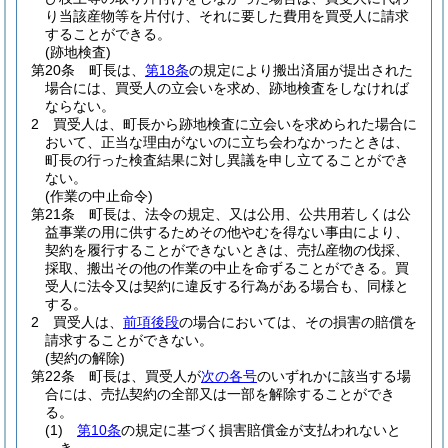
り当該産物等を片付け、それに要した費用を買受人に請求
することができる。
(跡地検査)
第20条
町長は、
第18条
の規定により搬出済届が提出された
場合には、買受人の立会いを求め、跡地検査をしなければ
ならない。
2
買受人は、町長から跡地検査に立会いを求められた場合に
おいて、正当な理由がないのに立ち会わなかったときは、
町長の行った検査結果に対し異議を申し立てることができ
ない。
(作業の中止命令)
第21条
町長は、法令の規定、又は公用、公共用若しくは公
益事業の用に供するためその他やむを得ない事由により、
契約を履行することができないときは、売払産物の伐採、
採取、搬出その他の作業の中止を命ずることができる。
買
受人に法令又は契約に違反する行為がある場合も、同様と
する。
2
買受人は、
前項後段
の場合においては、その損害の賠償を
請求することができない。
(契約の解除)
第22条
町長は、買受人が
次の各号
のいずれかに該当する場
合には、売払契約の全部又は一部を解除することができ
る。
(1)
第10条
の規定に基づく損害賠償金が支払われないと