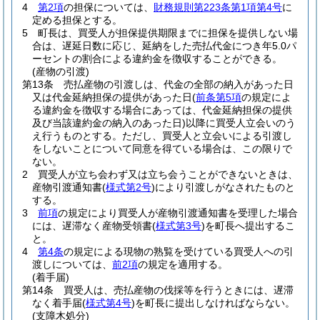
4
第2項
の担保については、
財務規則第223条第1項第4号
に
定める担保とする。
5
町長は、買受人が担保提供期限までに担保を提供しない場
合は、遅延日数に応じ、延納をした売払代金につき年5.0パ
ーセントの割合による違約金を徴収することができる。
(産物の引渡)
第13条
売払産物の引渡しは、代金の全部の納入があった日
又は代金延納担保の提供があった日
(
前条第5項
の規定によ
る違約金を徴収する場合にあっては、代金延納担保の提供
及び当該違約金の納入のあった日)
以降に買受人立会いのう
え行うものとする。
ただし、買受人と立会いによる引渡し
をしないことについて同意を得ている場合は、この限りで
ない。
2
買受人が立ち会わず又は立ち会うことができないときは、
産物引渡通知書
(
様式第2号
)
により引渡しがなされたものと
する。
3
前項
の規定により買受人が産物引渡通知書を受理した場合
には、遅滞なく産物受領書
(
様式第3号
)
を町長へ提出するこ
と。
4
第4条
の規定による現物の熟覧を受けている買受人への引
渡しについては、
前2項
の規定を適用する。
(着手届)
第14条
買受人は、売払産物の伐採等を行うときには、遅滞
なく着手届
(
様式第4号
)
を町長に提出しなければならない。
(支障木処分)