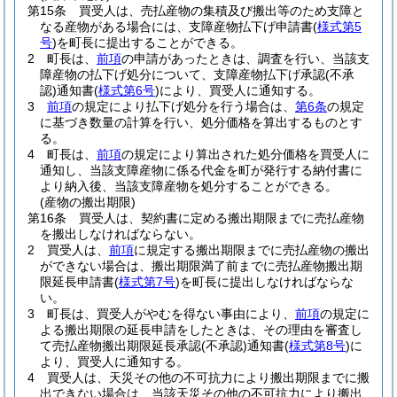
第15条
買受人は、売払産物の集積及び搬出等のため支障と
なる産物がある場合には、支障産物払下げ申請書
(
様式第5
号
)
を町長に提出することができる。
2
町長は、
前項
の申請があったときは、調査を行い、当該支
障産物の払下げ処分について、支障産物払下げ承認
(不承
認)
通知書
(
様式第6号
)
により、買受人に通知する。
3
前項
の規定により払下げ処分を行う場合は、
第6条
の規定
に基づき数量の計算を行い、処分価格を算出するものとす
る。
4
町長は、
前項
の規定により算出された処分価格を買受人に
通知し、当該支障産物に係る代金を町が発行する納付書に
より納入後、当該支障産物を処分することができる。
(産物の搬出期限)
第16条
買受人は、契約書に定める搬出期限までに売払産物
を搬出しなければならない。
2
買受人は、
前項
に規定する搬出期限までに売払産物の搬出
ができない場合は、搬出期限満了前までに売払産物搬出期
限延長申請書
(
様式第7号
)
を町長に提出しなければならな
い。
3
町長は、買受人がやむを得ない事由により、
前項
の規定に
よる搬出期限の延長申請をしたときは、その理由を審査し
て売払産物搬出期限延長承認
(不承認)
通知書
(
様式第8号
)
に
より、買受人に通知する。
4
買受人は、天災その他の不可抗力により搬出期限までに搬
出できない場合は、当該天災その他の不可抗力により搬出