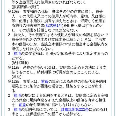
等を当該買受人に使用させなければならない。
(損害賠償の責任)
第10条
買受物件の伐採、搬出その他の作業に際し、買受
人、その代理人又はその使用人が町有林、産物、又は搬出
等に使用する施設に損害を加えたときは、遅滞なく使用す
る施設の損害報告書
(
様式第1号
)
を町長へ提出するものと
し、その損害を賠償しなければならない。
2
買受人、その代理又はその使用人が町長の承諾を得ないで
買受物件以外の立木及び支障木を伐採したときは、当該立
木の価額のほか、当該立木価額の2倍に相当する金額以内を
賠償しなければならない。
3
前項
の賠償金額は、町長が定める基準により算定するもの
とする。
(納付期限)
第11条
産物の売払い代金は、契約書に定める方法により支
払うものとし、納付期限は町長が定めるところによる。
(延納)
第12条
買受人は、
前条
の規定による産物の売払代金を納付
期限までに納付が困難な場合は、延納をすることが出来
る。
2
前項
の規定による延納をするときは、契約書に定める産物
売払代金に延納利息を加えた金額以上の価値を有する担保
を、
前条
の納付期限内に提出しなければならない。
3
前項
の延納利息については、
財務規則第222条
に定める利
率とし、担保提供の日の翌日から起算する。