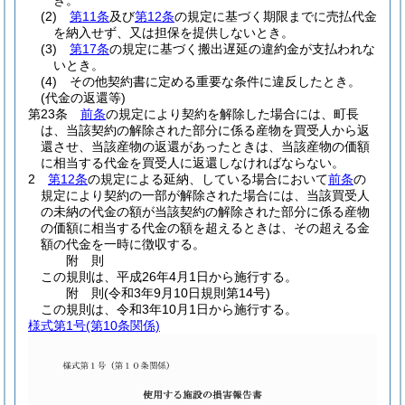
き。
(2)
第11条
及び
第12条
の規定に基づく期限までに売払代金
を納入せず、又は担保を提供しないとき。
(3)
第17条
の規定に基づく搬出遅延の違約金が支払われな
いとき。
(4)
その他契約書に定める重要な条件に違反したとき。
(代金の返還等)
第23条
前条
の規定により契約を解除した場合には、町長
は、当該契約の解除された部分に係る産物を買受人から返
還させ、当該産物の返還があったときは、当該産物の価額
に相当する代金を買受人に返還しなければならない。
2
第12条
の規定による延納、している場合において
前条
の
規定により契約の一部が解除された場合には、当該買受人
の未納の代金の額が当該契約の解除された部分に係る産物
の価額に相当する代金の額を超えるときは、その超える金
額の代金を一時に徴収する。
附
則
この規則は、平成26年4月1日から施行する。
附
則
(令和3年9月10日
規則第14号)
この規則は、令和3年10月1日から施行する。
様式第1号
(第10条関係)