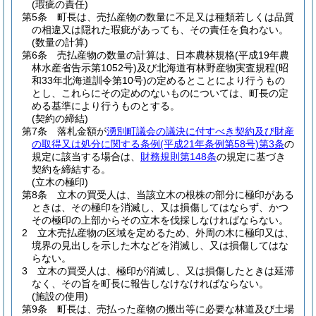
(瑕疵の責任)
第5条
町長は、売払産物の数量に不足又は種類若しくは品質
の相違又は隠れた瑕疵があっても、その責任を負わない。
(数量の計算)
第6条
売払産物の数量の計算は、日本農林規格
(平成19年農
林水産省告示第1052号)
及び北海道有林野産物実査規程
(昭
和33年北海道訓令第10号)
の定めるとことにより行うもの
とし、これらにその定めのないものについては、町長の定
める基準により行うものとする。
(契約の締結)
第7条
落札金額が
湧別町議会の議決に付すべき契約及び財産
の取得又は処分に関する条例
(平成21年条例第58号)
第3条
の
規定に該当する場合は、
財務規則第148条
の規定に基づき
契約を締結する。
(立木の極印)
第8条
立木の買受人は、当該立木の根株の部分に極印がある
ときは、その極印を消滅し、又は損傷してはならず、かつ
その極印の上部からその立木を伐採しなければならない。
2
立木売払産物の区域を定めるため、外周の木に極印又は、
境界の見出しを示した木などを消滅し、又は損傷してはな
らない。
3
立木の買受人は、極印が消滅し、又は損傷したときは延滞
なく、その旨を町長に報告しなけなければならない。
(施設の使用)
第9条
町長は、売払った産物の搬出等に必要な林道及び土場