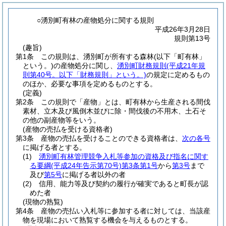
○湧別町有林の産物処分に関する規則
平成26年3月28日
規則第13号
(趣旨)
第1条
この規則は、湧別町が所有する森林
(以下「町有林」
という。)
の産物処分に関し、
湧別町財務規則
(平成21年規
則第40号。以下「財務規則」という。)
の規定に定めるもの
のほか、必要な事項を定めるものとする。
(定義)
第2条
この規則で「産物」とは、町有林から生産される間伐
素材、立木及び風倒木並びに除・間伐後の不用木、土石そ
の他の副産物等をいう。
(産物の売払を受ける資格者)
第3条
産物の売払を受けることのできる資格者は、
次の各号
に掲げる者とする。
(1)
湧別町有林管理競争入札等参加の資格及び指名に関す
る要綱
(平成24年告示第70号)
第3条第1号
から
第3号
まで
及び
第5号
に掲げる者以外の者
(2)
信用、能力等及び契約の履行が確実であると町長が認
めた者
(現物の熟覧)
第4条
産物の売払い入札等に参加する者に対しては、当該産
物を現場において熟覧する機会を与えるものとする。