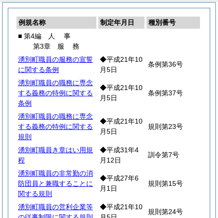
例規名称
制定年月日
種別番号
■ 第4編
人
事
第3章
服
務
湧別町職員の服務の宣誓
◆平成21年10
条例第36号
に関する条例
月5日
湧別町職員の職務に専念
◆平成21年10
する義務の特例に関する
条例第37号
月5日
条例
湧別町職員の職務に専念
◆平成21年10
する義務の特例に関する
規則第23号
月5日
規則
湧別町職員き章はい用規
◆平成31年4
訓令第7号
程
月12日
湧別町職員の非常勤の消
◆平成27年6
防団員と兼職することに
規則第15号
月1日
関する規則
湧別町職員の営利企業等
◆平成21年10
規則第24号
の従事制限に関する規則
月5日