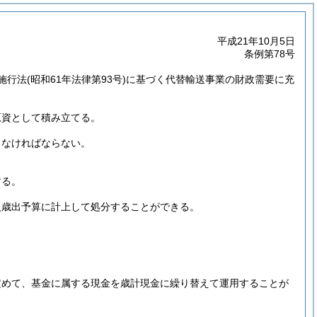
平成21年10月5日
条例第78号
施行法
(昭和61年法律第93号)
に基づく代替輸送事業の財政需要に充
原資として積み立てる。
しなければならない。
する。
入歳出予算に計上して処分することができる。
定めて、基金に属する現金を歳計現金に繰り替えて運用することが