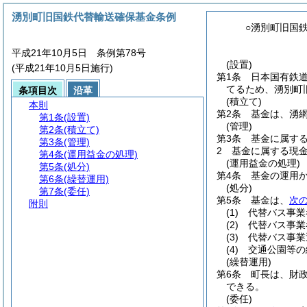
湧別町旧国鉄代替輸送確保基金条例
○湧別町旧国
平成21年10月5日 条例第78号
(設置)
(平成21年10月5日施行)
第1条
日本国有鉄
てるため、湧別町
条項目次
沿革
(積立て)
本則
第2条
基金は、湧
第1条
(設置)
(管理)
第2条
(積立て)
第3条
基金に属す
第3条
(管理)
2
基金に属する現
第4条
(運用益金の処理)
(運用益金の処理)
第5条
(処分)
第4条
基金の運用
第6条
(繰替運用)
(処分)
第7条
(委任)
第5条
基金は、
次
附則
(1)
代替バス事業
(2)
代替バス事業
(3)
代替バス事業
(4)
交通公園等の
(繰替運用)
第6条
町長は、財
できる。
(委任)