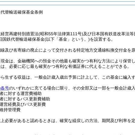
鉄代替輸送確保基金条例
道経営再建特別措置法
(昭和55年法律第111号)
及び日本国有鉄道改革法等
旧国鉄代替輸送確保基金
(以下「基金」という。)
を設置する。
網線及び名寄線の廃止によって交付される特定地方交通線転換交付金を
る現金は、金融機関への預金その他最も確実かつ有利な方法により保管
金は、必要に応じ最も確実かつ有利な有価証券に代えることができる。
から生ずる収益は、一般会計歳入歳出予算に計上して、この基金に編入
の各号
のいずれかに充てる場合に限り、その全部又は一部を一般会計歳
者に対する運営費補助
者に対するバス更新費補助
運営経費及びバス更新費
維持管理費
政上必要があると認めるときは、確実な繰戻しの方法、期間及び利率を