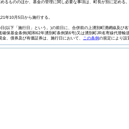
定めるもののほか、基金の管理に関し必要な事項は、町長が別に定める
21年10月5日から施行する。
の日
(以下「施行日」という。)
の前日に、合併前の上湧別町湧網線及び名
送確保基金条例
(昭和62年湧別町条例第6号)
又は湧別町JR名寄線代替輸
現金、債券及び有価証券は、施行日において、
この条例
の規定により設