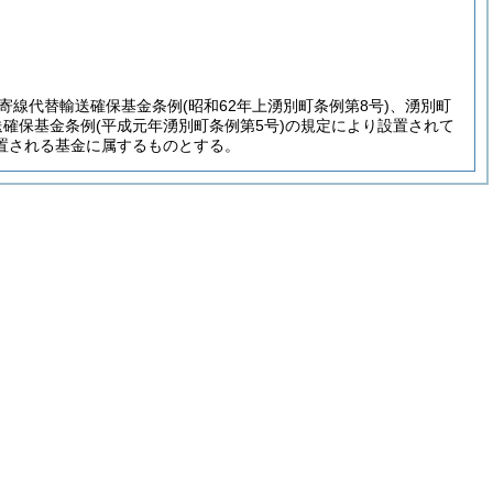
。
寄線代替輸送確保基金条例
(昭和62年上湧別町条例第8号)
、湧別町
送確保基金条例
(平成元年湧別町条例第5号)
の規定により設置されて
置される基金に属するものとする。