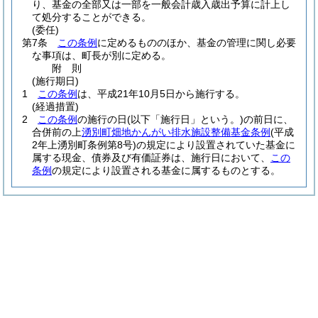
り、基金の全部又は一部を一般会計歳入歳出予算に計上し
て処分することができる。
(委任)
第7条
この条例
に定めるもののほか、基金の管理に関し必要
な事項は、町長が別に定める。
附
則
(施行期日)
1
この条例
は、平成21年10月5日から施行する。
(経過措置)
2
この条例
の施行の日
(以下「施行日」という。)
の前日に、
合併前の上
湧別町畑地かんがい排水施設整備基金条例
(平成
2年上湧別町条例第8号)
の規定により設置されていた基金に
属する現金、債券及び有価証券は、施行日において、
この
条例
の規定により設置される基金に属するものとする。