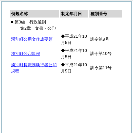
例規名称
制定年月日
種別番号
■ 第3編 行政通則
第2章 文書・公印
◆平成21年10
湧別町公用文作成要領
訓令第9号
月5日
◆平成21年10
湧別町公印規程
訓令第10号
月5日
湧別町長職務執行者公印
◆平成21年10
訓令第11号
規程
月5日