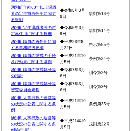
湧別町年齢60年以上退職
◆令和5年3月
者の定年前再任用に関す
規則第13号
9日
る規則
湧別町定年退職者等の暫
◆令和5年3月
規則第14号
定再任用に関する規則
9日
湧別町職員の再任用に関
◆平成26年8
告示第85号
する事務取扱要綱
月22日
湧別町職員の懲戒の手続
◆平成21年10
条例第34号
及び効果に関する条例
月5日
湧別町職員の懲戒処分等
◆令和7年3月
訓令第2号
の指針
6日
湧別町職員の懲戒処分等
◆令和7年3月
訓令第3号
審査委員会規程
6日
湧別町人事行政の運営等
◆平成21年10
の状況の公表に関する条
条例第35号
月5日
例
湧別町人事行政の運営等
◆平成21年10
の状況の公表に関する条
規則第22号
月5日
例施行規則