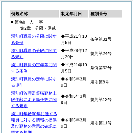
例規名称
制定年月日
種別番号
■ 第4編
人
事
第2章 分限・懲戒
湧別町職員の分限に関す
◆平成21年10
条例第31号
る条例
月5日
湧別町職員の分限に関す
◆平成28年12
規則第24号
る規則
月20日
湧別町職員の定年等に関
◆平成21年10
条例第32号
する条例
月5日
湧別町職員の定年に関す
◆令和5年3月
規則第8号
る規則
9日
湧別町管理監督職勤務上
◆令和5年3月
限年齢による降任等に関
規則第12号
9日
する規則
湧別町年齢60年に達する
職員に対する情報の提供
◆令和5年3月
規則第11号
及び勤務の意思の確認に
9日
関する規則