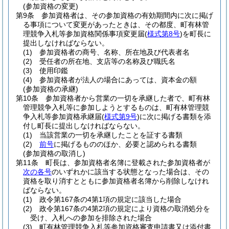
(参加資格の変更)
第9条
参加資格者は、その参加資格の有効期間内に次に掲げ
る事項について変更があったときは、その都度、町有林管
理競争入札等参加資格関係事項変更届
(
様式第8号
)
を町長に
提出しなければならない。
(1)
参加資格者の商号、名称、所在地及び代表者名
(2)
受任者の所在地、支店等の名称及び職氏名
(3)
使用印鑑
(4)
参加資格者が法人の場合にあっては、資本金の額
(参加資格の承継)
第10条
参加資格者から営業の一切を承継した者で、町有林
管理競争入札等に参加しようとするものは、町有林管理競
争入札等参加資格承継届
(
様式第9号
)
に次に掲げる書類を添
付し町長に提出しなければならない。
(1)
当該営業の一切を承継したことを証する書類
(2)
前号
に掲げるもののほか、必要と認められる書類
(参加資格の取消し)
第11条
町長は、参加資格者名簿に登載された参加資格者が
次の各号
のいずれかに該当する状態となった場合は、その
資格を取り消すとともに参加資格者名簿から削除しなけれ
ばならない。
(1)
政令第167条の4第1項の規定に該当した場合
(2)
政令第167条の4第2項の規定により資格の取消処分を
受け、入札への参加を排除された場合
(3)
町有林管理競争入札等参加資格審査申請書又は添付書