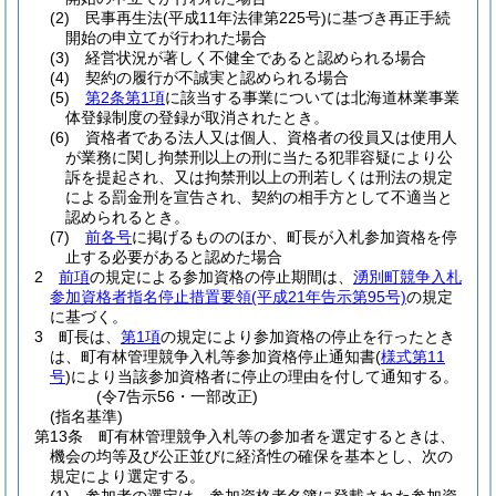
(2)
民事再生法
(平成11年法律第225号)
に基づき再正手続
開始の申立てが行われた場合
(3)
経営状況が著しく不健全であると認められる場合
(4)
契約の履行が不誠実と認められる場合
(5)
第2条第1項
に該当する事業については北海道林業事業
体登録制度の登録が取消されたとき。
(6)
資格者である法人又は個人、資格者の役員又は使用人
が業務に関し拘禁刑以上の刑に当たる犯罪容疑により公
訴を提起され、又は拘禁刑以上の刑若しくは刑法の規定
による罰金刑を宣告され、契約の相手方として不適当と
認められるとき。
(7)
前各号
に掲げるもののほか、町長が入札参加資格を停
止する必要があると認めた場合
2
前項
の規定による参加資格の停止期間は、
湧別町競争入札
参加資格者指名停止措置要領
(平成21年告示第95号)
の規定
に基づく。
3
町長は、
第1項
の規定により参加資格の停止を行ったとき
は、町有林管理競争入札等参加資格停止通知書
(
様式第11
号
)
により当該参加資格者に停止の理由を付して通知する。
(令7告示56・一部改正)
(指名基準)
第13条
町有林管理競争入札等の参加者を選定するときは、
機会の均等及び公正並びに経済性の確保を基本とし、次の
規定により選定する。