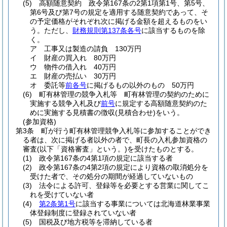
(5)
高額随意契約 政令第167条の2第1項第1号、第5号、
第6号及び第7号の規定を適用する随意契約であって、そ
の予定価格がそれぞれ次に掲げる金額を超えるものをい
う。
ただし、
財務規則第137条各号
に該当するものを除
く。
ア
工事又は製造の請負 130万円
イ
財産の買入れ 80万円
ウ
物件の借入れ 40万円
エ
財産の売払い 30万円
オ
委託等
前各号
に掲げるもの以外のもの 50万円
(6)
町有林管理の競争入札等 町有林管理の契約のために
実施する競争入札及び
前号
に規定する高額随意契約のた
めに実施する見積書の徴収
(見積合わせ)
をいう。
(参加資格)
第3条
町が行う町有林管理競争入札等に参加することができ
る者は、次に掲げる者以外の者で、町長の入札参加資格の
審査
(以下「資格審査」という。)
を受けたものとする。
(1)
政令第167条の4第1項の規定に該当する者
(2)
政令第167条の4第2項の規定により資格の取消処分を
受けた者で、その処分の期間が経過していないもの
(3)
法令による許可、登録等を必要とする営業に関してこ
れを受けていない者
(4)
第2条第1号
に該当する事業については北海道林業事業
体登録制度に登録されていない者
(5)
国税及び地方税等を滞納している者