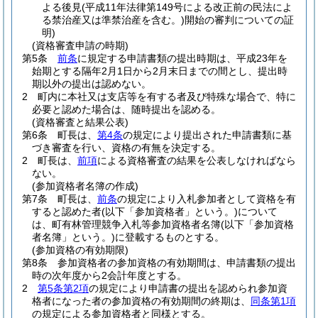
よる後見
(平成11年法律第149号による改正前の民法によ
る禁治産又は準禁治産を含む。)
開始の審判についての証
明)
(資格審査申請の時期)
第5条
前条
に規定する申請書類の提出時期は、平成23年を
始期とする隔年2月1日から2月末日までの間とし、提出時
期以外の提出は認めない。
2
町内に本社又は支店等を有する者及び特殊な場合で、特に
必要と認めた場合は、随時提出を認める。
(資格審査と結果公表)
第6条
町長は、
第4条
の規定により提出された申請書類に基
づき審査を行い、資格の有無を決定する。
2
町長は、
前項
による資格審査の結果を公表しなければなら
ない。
(参加資格者名簿の作成)
第7条
町長は、
前条
の規定により入札参加者として資格を有
すると認めた者
(以下「参加資格者」という。)
について
は、町有林管理競争入札等参加資格者名簿
(以下「参加資格
者名簿」という。)
に登載するものとする。
(参加資格の有効期限)
第8条
参加資格者の参加資格の有効期間は、申請書類の提出
時の次年度から2会計年度とする。
2
第5条第2項
の規定により申請書の提出を認められ参加資
格者になった者の参加資格の有効期間の終期は、
同条第1項
の規定による参加資格者と同様とする。