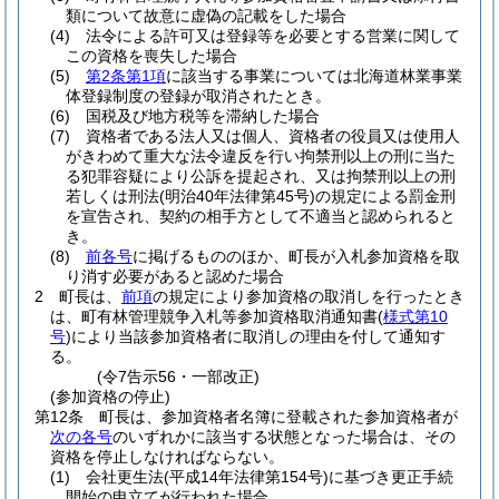
類について故意に虚偽の記載をした場合
(4)
法令による許可又は登録等を必要とする営業に関して
この資格を喪失した場合
(5)
第2条第1項
に該当する事業については北海道林業事業
体登録制度の登録が取消されたとき。
(6)
国税及び地方税等を滞納した場合
(7)
資格者である法人又は個人、資格者の役員又は使用人
がきわめて重大な法令違反を行い拘禁刑以上の刑に当た
る犯罪容疑により公訴を提起され、又は拘禁刑以上の刑
若しくは刑法
(明治40年法律第45号)
の規定による罰金刑
を宣告され、契約の相手方として不適当と認められると
き。
(8)
前各号
に掲げるもののほか、町長が入札参加資格を取
り消す必要があると認めた場合
2
町長は、
前項
の規定により参加資格の取消しを行ったとき
は、町有林管理競争入札等参加資格取消通知書
(
様式第10
号
)
により当該参加資格者に取消しの理由を付して通知す
る。
(令7告示56・一部改正)
(参加資格の停止)
第12条
町長は、参加資格者名簿に登載された参加資格者が
次の各号
のいずれかに該当する状態となった場合は、その
資格を停止しなければならない。
(1)
会社更生法
(平成14年法律第154号)
に基づき更正手続
開始の申立てが行われた場合