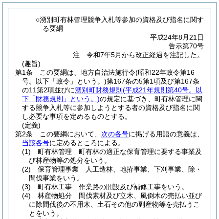
○湧別町有林管理競争入札等参加の資格及び指名に関す
る要綱
平成24年8月21日
告示第70号
注 令和7年5月から改正経過を注記した。
(趣旨)
第1条
この要綱は、地方自治法施行令
(昭和22年政令第16
号。以下「政令」という。)
第167条の5第1項及び第167条
の11第2項並びに
湧別町財務規則
(平成21年規則第40号。以
下「財務規則」という。)
の規定に基づき、町有林管理に関
する競争入札等に参加しようとする者の資格及び指名に関
し必要な事項を定めるものとする。
(定義)
第2条
この要綱において、
次の各号
に掲げる用語の意義は、
当該各号
に定めるところによる。
(1)
町有林管理 町有林の適正な保育管理に要する事業及
び林産物等の処分をいう。
(2)
保育管理事業 人工造林、地拵事業、下刈事業、除・
間伐事業をいう。
(3)
町有林工事 作業路の開設及び補修工事をいう。
(4)
林産物処分 間伐素材及び立木、風倒木の売払い並び
に除間伐後の不用木、土石その他の副産物等を売払うこ
とをいう。