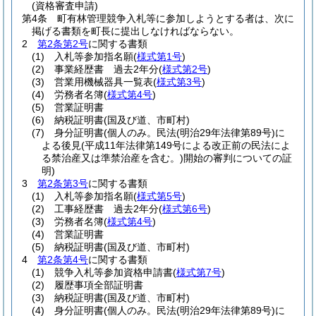
(資格審査申請)
第4条
町有林管理競争入札等に参加しようとする者は、次に
掲げる書類を町長に提出しなければならない。
2
第2条第2号
に関する書類
(1)
入札等参加指名願
(
様式第1号
)
(2)
事業経歴書 過去2年分
(
様式第2号
)
(3)
営業用機械器具一覧表
(
様式第3号
)
(4)
労務者名簿
(
様式第4号
)
(5)
営業証明書
(6)
納税証明書
(国及び道、市町村)
(7)
身分証明書
(個人のみ。民法
(明治29年法律第89号)
に
よる後見
(平成11年法律第149号による改正前の民法によ
る禁治産又は準禁治産を含む。)
開始の審判についての証
明)
3
第2条第3号
に関する書類
(1)
入札等参加指名願
(
様式第5号
)
(2)
工事経歴書 過去2年分
(
様式第6号
)
(3)
労務者名簿
(
様式第4号
)
(4)
営業証明書
(5)
納税証明書
(国及び道、市町村)
4
第2条第4号
に関する書類
(1)
競争入札等参加資格申請書
(
様式第7号
)
(2)
履歴事項全部証明書
(3)
納税証明書
(国及び道、市町村)
(4)
身分証明書
(個人のみ。民法
(明治29年法律第89号)
に