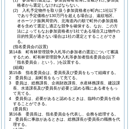
(1)
参加者の選定は、参加資格者名簿に登載された参加資
格者から選定しなければならない。
(2)
入札予定物件を取り扱う参加資格者が町内に1社以下
であり予定価格が130万円を超える場合は、遠紋地区、
オホーツク振興局管内、北海道内の順で町外の参加資格
者を含めて選定し適正な競争を確保する。
なお、この方
法によってもなお参加資格者が1社である場合又は物件の
目的性質が適さない場合は1社の選定とすることができ
る。
(指名委員会の設置)
第14条
町有林管理競争入札等の参加者の選定について審議
するため、町有林管理競争入札等参加者指名委員会
(以下
「指名委員会」という。)
を設置する。
(組織)
第15条
指名委員会は、委員長及び委員をもって組織する。
2
委員長は、副町長をもって充てる。
3
委員は、総務課長、企画財政課長、水産林務課長、建設課
長、水道課長及び委員長が必要と認める職にある者をもっ
て充てる。
4
委員長は、必要があると認めるときは、臨時の委員を任命
することができる。
(委員長)
第16条
委員長は、指名委員会を代表し、会務を総理する。
2
委員長に事故があるときは、総務課長が委員長の職務を代
理する。