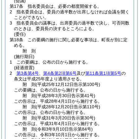
(会議)
第17条
指名委員会は、必要の都度開催する。
2
指名委員会は、委員の過半数が出席しなければ会議を開く
ことができない。
3
指名委員会の議事は、出席委員の過半数で決し、可否同数
のときは、委員長の決するところによる。
(委任)
第18条
この要綱の施行に関し必要な事項は、町長が別に定
める。
附
則
(施行期日)
1
この要綱は、公布の日から施行する。
(経過措置)
2
第3条第4号
、
第4条第2項第6号
及び
第11条第1項第5号
の
条文は平成25年度より適用させる。
附
則
(平成25年12月12日
告示第100号)
この要綱は、公布の日から施行する。
附
則
(平成28年3月30日
告示第41号)
この告示は、平成28年4月1日から施行する。
附
則
(平成28年12月20日
告示第110号)
この告示は、公布の日から施行する。
附
則
(平成31年3月20日
告示第30号)
この告示は、平成31年4月1日から施行する。
附
則
(令和3年9月10日
告示第84号)
この告示は、令和3年10月1日から施行する。