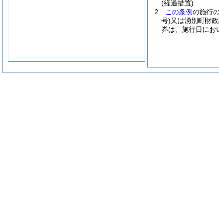
(経過措置)
2
この条例
の施行
号)
又は湧別町財政
券は、施行日にお