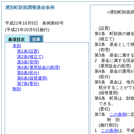
湧別町財政調整基金条例
○湧別町財政
平成21年10月5日 条例第65号
(設置)
(平成21年10月5日施行)
第1条
町財政の健
(積立て)
条項目次
沿革
第2条
基金として
本則
(管理)
第1条
(設置)
第3条
基金に属す
第2条
(積立て)
2
基金に属する現
第3条
(管理)
(運用益金の処理)
第4条
(運用益金の処理)
第4条
基金の運用
第5条
(処分)
(処分)
第6条
(繰替運用)
第5条
基金は、地
第7条
(委任)
処分することがで
附則
(繰替運用)
第6条
町長は、財
できる。
(委任)
第7条
この条例
に
附
則
(施行期日)
1
この条例
は、平成