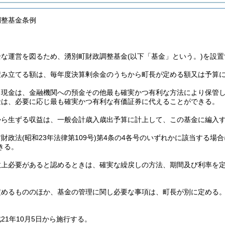
調整基金条例
全な運営を図るため、湧別町財政調整基金
(以下「基金」という。)
を設置
積み立てる額は、毎年度決算剰余金のうちから町長が定める額又は予算
る現金は、金融機関への預金その他最も確実かつ有利な方法により保管
金は、必要に応じ最も確実かつ有利な有価証券に代えることができる。
から生ずる収益は、一般会計歳入歳出予算に計上して、この基金に編入
方財政法
(昭和23年法律第109号)
第4条の4各号のいずれかに該当する場
きる。
政上必要があると認めるときは、確実な繰戻しの方法、期間及び利率を
定めるもののほか、基金の管理に関し必要な事項は、町長が別に定める
21年10月5日から施行する。