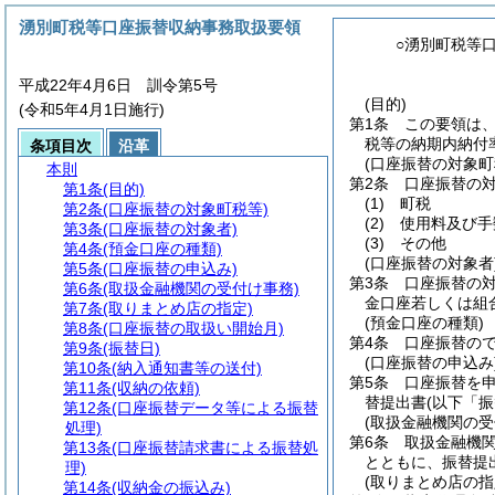
湧別町税等口座振替収納事務取扱要領
○湧別町税等
平成22年4月6日 訓令第5号
(目的)
(令和5年4月1日施行)
第1条
この要領は
税等の納期内納付
条項目次
沿革
(口座振替の対象町
本則
第2条
口座振替の
第1条
(目的)
(1)
町税
第2条
(口座振替の対象町税等)
(2)
使用料及び手
第3条
(口座振替の対象者)
(3)
その他
第4条
(預金口座の種類)
(口座振替の対象者
第5条
(口座振替の申込み)
第3条
口座振替の
第6条
(取扱金融機関の受付け事務)
金口座若しくは組
第7条
(取りまとめ店の指定)
(預金口座の種類)
第8条
(口座振替の取扱い開始月)
第4条
口座振替の
第9条
(振替日)
(口座振替の申込み
第10条
(納入通知書等の送付)
第5条
口座振替を
第11条
(収納の依頼)
替提出書
(以下「
第12条
(口座振替データ等による振替
(取扱金融機関の受
処理)
第6条
取扱金融機
第13条
(口座振替請求書による振替処
とともに、振替提
理)
(取りまとめ店の指
第14条
(収納金の振込み)