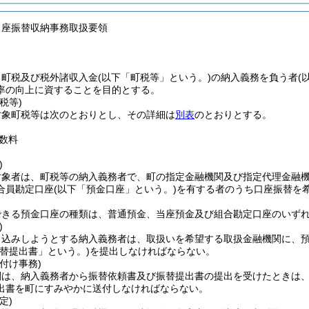
口座振替収納事務取扱要領
、町税及び税外諸収入金
(以下「町税等」という。)
の納入義務を負う者
(
率の向上に資することを目的とする。
税等)
対象町税等は次のとおりとし、その詳細は
別表
のとおりとする。
数料
)
対象者は、町税等の納入義務者で、町の指定金融機関及び指定代理金融
合員勘定口座
(以下「預金口座」という。)
を有する者のうち口座振替を
できる預金口座の種類は、普通預金、当座預金及び組合勘定口座のいず
)
申込みしようとする納入義務者は、取扱いを希望する取扱金融機関に、
振替提出書」という。)
を提出しなければならない。
付け事務)
関は、納入義務者から振替依頼書及び振替提出書の提出を受けたときは
出書を町にすみやかに送付しなければならない。
定)