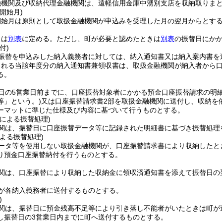
融機関及び収納代理金融機関は、遠軽信用金庫中湧別支店を収納取りま
開始月)
開始月は原則として取扱金融機関が申込みを受理した月の翌月からとす
日は
別表
に定める。
ただし、町が必要と認めたときは
別表
の振替日にか
付)
振替を申込みした納入義務者に対しては、納入通知書又は納入案内書を
される当該年度分の納入通知書兼領収書は、取扱金融機関が納入者から
る。
日の5営業日前までに、口座振替対象者にかかる預金口座振替請求の明
等」という。)
又は口座振替請求書2部を取扱金融機関に送付し、収納を
ーマットに準じた仕様及び内容に基づいて行うものとする。
による振替処理)
関は、振替日に口座振替データ等に記録された明細書に基づき振替処理
よる振替処理)
ータ等を使用しない取扱金融機関が、口座振替請求書により収納したと
り預金口座振替納付を行うものとする。
関は、口座振替により収納した収納金に領収済通知書を添えて振替日の
が各納入義務者に送付するものとする。
)
関は、振替日に預金残高不足等により引き落し不能者がいたときは町が
し振替日の3営業日内までに町へ送付するものとする。