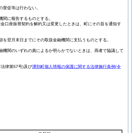
の督促等は行わない。
機関に報告するものとする。
預金口座振替契約を解約又は変更したときは、町にその旨を通知す
額を翌月末日までにその取扱金融機関に支払うものとする。
融機関のいずれの責によるか明らかでないときは、両者で協議して
年法律第57号)
及び
湧別町個人情報の保護に関する法律施行条例
(令