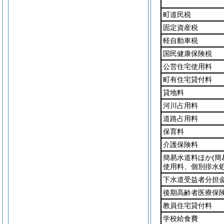
町道民税
固定資産税
軽自動車税
国民健康保険税
公営住宅使用料
町有住宅貸付料
貸地料
河川占用料
道路占用料
保育料
介護保険料
簡易水道料ほか
(
使用料、個別排水処
下水道受益者分担
後期高齢者医療保
教員住宅貸付料
学校給食費