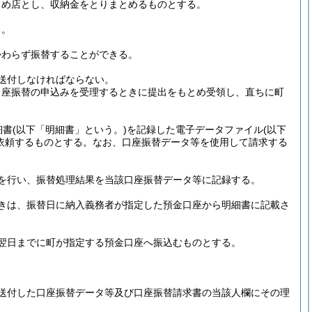
とめ店とし、収納金をとりまとめるものとする。
る。
かわらず振替することができる。
送付しなければならない。
口座振替の申込みを受理するときに提出をもとめ受領し、直ちに町
細書
(以下「明細書」という。)
を記録した電子データファイル
(以下
依頼するものとする。
なお、口座振替データ等を使用して請求する
を行い、振替処理結果を当該口座振替データ等に記録する。
きは、振替日に納入義務者が指定した預金口座から明細書に記載さ
翌日までに町が指定する預金口座へ振込むものとする。
送付した口座振替データ等及び口座振替請求書の当該人欄にその理