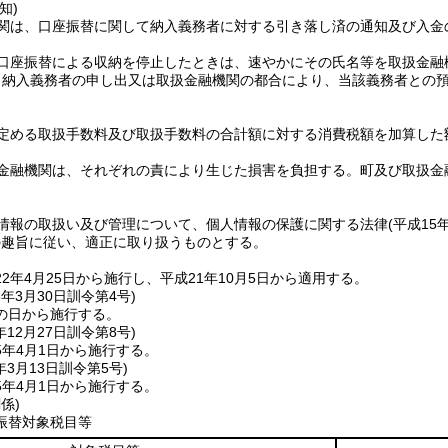
知)
関は、口座振替に関して納入義務者に対する引き落し済の通知及び入金
口座振替による収納を停止したときは、速やかにその氏名等を取扱金融
、納入義務者の申し出又は取扱金融機関の都合により、当該義務者との
定める取扱手数料及び取扱手数料の合計額に対する消費税額を加算した
金融機関は、それぞれの責により生じた損害を負担する。
町及び取扱金
情報の取扱い及び管理について、個人情報の保護に関する法律
(平成15
の趣旨に従い、適正に取り扱うものとする。
2年4月25日から施行し、平成21年10月5日から適用する。
8年3月30日
訓令第4号)
の日から施行する。
年12月27日
訓令第8号)
5年4月1日から施行する。
年3月13日
訓令第5号)
5年4月1日から施行する。
係)
振替対象税目等