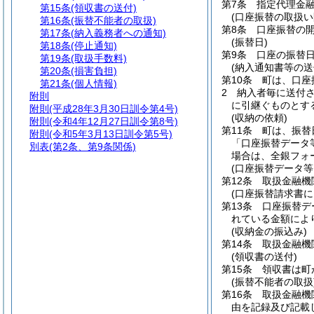
第7条
指定代理金
第15条
(領収書の送付)
(口座振替の取扱い
第16条
(振替不能者の取扱)
第8条
口座振替の
第17条
(納入義務者への通知)
(振替日)
第18条
(停止通知)
第9条
口座の振替
第19条
(取扱手数料)
(納入通知書等の送
第20条
(損害負担)
第10条
町は、口座
第21条
(個人情報)
2
納入者毎に送付
附則
に引継ぐものとす
附則
(平成28年3月30日訓令第4号)
(収納の依頼)
附則
(令和4年12月27日訓令第8号)
第11条
町は、振替
附則
(令和5年3月13日訓令第5号)
「口座振替データ
別表
(第2条、第9条関係)
場合は、全銀フォ
(口座振替データ等
第12条
取扱金融機
(口座振替請求書に
第13条
口座振替デ
れている金額によ
(収納金の振込み)
第14条
取扱金融機
(領収書の送付)
第15条
領収書は町
(振替不能者の取扱
第16条
取扱金融機
由を記録及び記載