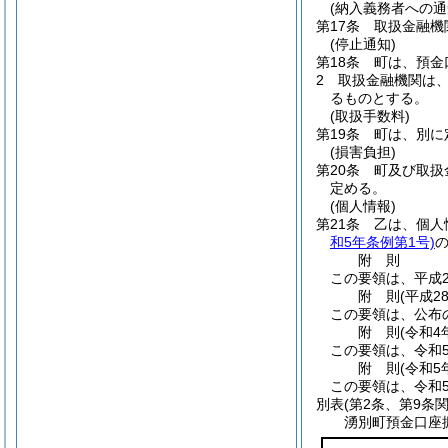
(納入義務者への通
第17条
取扱金融機
(停止通知)
第18条
町は、預金
2
取扱金融機関は
るものとする。
(取扱手数料)
第19条
町は、別に
(損害負担)
第20条
町及び取扱
定める。
(個人情報)
第21条
乙は、個人
和5年条例第1号)
附
則
この要領は、平成2
附
則
(平成2
この要領は、公布
附
則
(令和4
この要領は、令和
附
則
(令和5
この要領は、令和
別表
(第2条、第9条関
湧別町預金口座