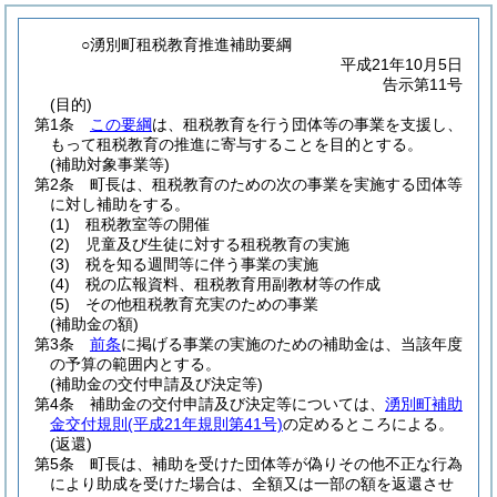
○湧別町租税教育推進補助要綱
平成21年10月5日
告示第11号
(目的)
第1条
この要綱
は、租税教育を行う団体等の事業を支援し、
もって租税教育の推進に寄与することを目的とする。
(補助対象事業等)
第2条
町長は、租税教育のための次の事業を実施する団体等
に対し補助をする。
(1)
租税教室等の開催
(2)
児童及び生徒に対する租税教育の実施
(3)
税を知る週間等に伴う事業の実施
(4)
税の広報資料、租税教育用副教材等の作成
(5)
その他租税教育充実のための事業
(補助金の額)
第3条
前条
に掲げる事業の実施のための補助金は、当該年度
の予算の範囲内とする。
(補助金の交付申請及び決定等)
第4条
補助金の交付申請及び決定等については、
湧別町補助
金交付規則
(平成21年規則第41号)
の定めるところによる。
(返還)
第5条
町長は、補助を受けた団体等が偽りその他不正な行為
により助成を受けた場合は、全額又は一部の額を返還させ