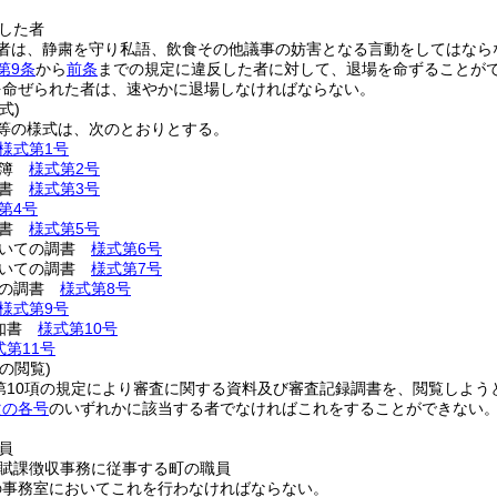
した者
者は、静粛を守り私語、飲食その他議事の妨害となる言動をしてはなら
第9条
から
前条
までの規定に違反した者に対して、退場を命ずることが
を命ぜられた者は、速やかに退場しなければならない。
式)
等の様式は、次のとおりとする。
様式第1号
理簿
様式第2号
知書
様式第3号
第4号
知書
様式第5号
ついての調書
様式第6号
ついての調書
様式第7号
ての調書
様式第8号
様式第9号
通知書
様式第10号
式第11号
の閲覧)
条第10項の規定により審査に関する資料及び審査記録調書を、閲覧しよ
次の各号
のいずれかに該当する者でなければこれをすることができない
員
賦課徴収事務に従事する町の職員
の事務室においてこれを行わなければならない。