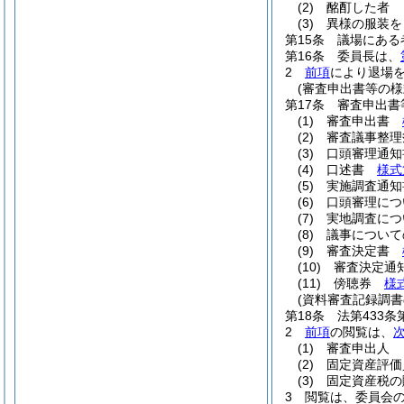
(2)
酩酊した者
(3)
異様の服装を
第15条
議場にある
第16条
委員長は、
2
前項
により退場
(審査申出書等の様
第17条
審査申出書
(1)
審査申出書
(2)
審査議事整
(3)
口頭審理通
(4)
口述書
様式
(5)
実施調査通
(6)
口頭審理に
(7)
実地調査に
(8)
議事につい
(9)
審査決定書
(10)
審査決定
(11)
傍聴券
様
(資料審査記録調書
第18条
法第433
2
前項
の閲覧は、
(1)
審査申出人
(2)
固定資産評価
(3)
固定資産税の
3
閲覧は、委員会