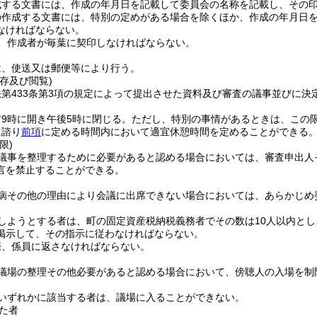
成する文書には、作成の年月日を記載して委員会の名称を記載し、その
の作成する文書には、特別の定めがある場合を除くほか、作成の年月日
なければならない。
、作成者が毎葉に契印しなければならない。
は、使送又は郵便等により行う。
存及び閲覧)
第433条第3項の規定によって提出させた資料及び審査の議事並びに決
9時に開き午後5時に閉じる。
ただし、特別の事情があるときは、この
に諮り
前項
に定める時間内において適宜休憩時間を定めることができる
限)
議事を整理するために必要があると認める場合においては、審査申出人
言を禁止することができる。
病その他の理由により会議に出席できない場合においては、あらかじめ
しようとする者は、町の固定資産税納税義務者でその数は10人以内と
掲示して、その指示に従わなければならない。
際、係員に返さなければならない。
議場の整理その他必要があると認める場合において、傍聴人の入場を制
いずれかに該当する者は、議場に入ることができない。
た者