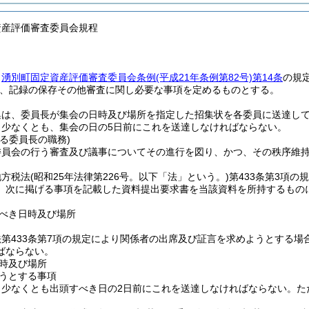
資産評価審査委員会規程
、
湧別町固定資産評価審査委員会条例
(平成21年条例第82号)
第14条
の規
、記録の保存その他審査に関し必要な事項を定めるものとする。
集は、委員長が集会の日時及び場所を指定した招集状を各委員に送達し
、少なくとも、集会の日の5日前にこれを送達しなければならない。
る委員長の職務)
委員会の行う審査及び議事についてその進行を図り、かつ、その秩序維
地方税法
(昭和25年法律第226号。以下「法」という。)
第433条第3項
、次に掲げる事項を記載した資料提出要求書を当該資料を所持するもの
べき日時及び場所
第433条第7項の規定により関係者の出席及び証言を求めようとする
ばならない。
時及び場所
うとする事項
、少なくとも出頭すべき日の2日前にこれを送達しなければならない。
た