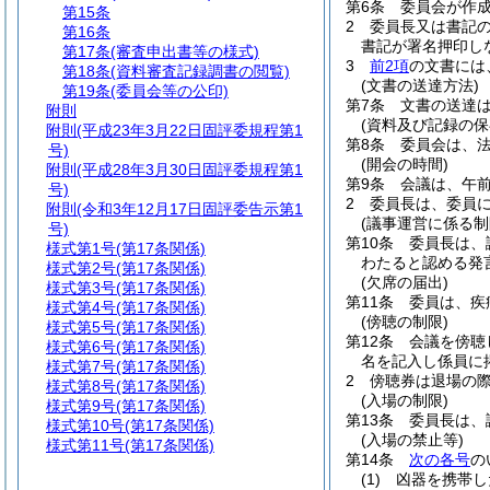
第6条
委員会が作
第15条
2
委員長又は書記
第16条
書記が署名押印し
第17条
(審査申出書等の様式)
3
前2項
の文書には
第18条
(資料審査記録調書の閲覧)
(文書の送達方法)
第19条
(委員会等の公印)
第7条
文書の送達
附則
(資料及び記録の保
附則
(平成23年3月22日固評委規程第1
第8条
委員会は、法
号)
(開会の時間)
附則
(平成28年3月30日固評委規程第1
第9条
会議は、午前
号)
2
委員長は、委員
附則
(令和3年12月17日固評委告示第1
(議事運営に係る制
号)
第10条
委員長は、
様式第1号
(第17条関係)
わたると認める発
様式第2号
(第17条関係)
(欠席の届出)
様式第3号
(第17条関係)
第11条
委員は、疾
様式第4号
(第17条関係)
(傍聴の制限)
様式第5号
(第17条関係)
第12条
会議を傍聴
様式第6号
(第17条関係)
名を記入し係員に
様式第7号
(第17条関係)
2
傍聴券は退場の
様式第8号
(第17条関係)
(入場の制限)
様式第9号
(第17条関係)
第13条
委員長は、
様式第10号
(第17条関係)
(入場の禁止等)
様式第11号
(第17条関係)
第14条
次の各号
の
(1)
凶器を携帯し