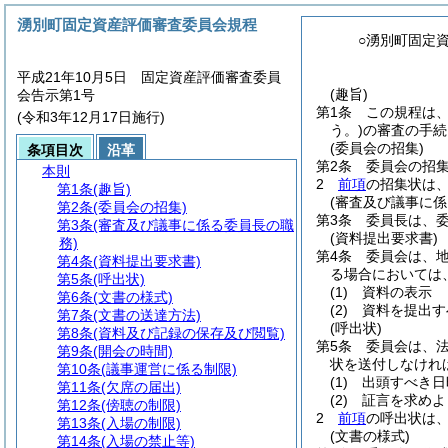
湧別町固定資産評価審査委員会規程
○湧別町固定
平成21年10月5日 固定資産評価審査委員
(趣旨)
会告示第1号
第1条
この規程は
(令和3年12月17日施行)
う。)
の審査の手続
(委員会の招集)
条項目次
沿革
第2条
委員会の招
本則
2
前項
の招集状は
第1条
(趣旨)
(審査及び議事に係
第2条
(委員会の招集)
第3条
委員長は、
第3条
(審査及び議事に係る委員長の職
(資料提出要求書)
務)
第4条
委員会は、
第4条
(資料提出要求書)
る場合においては
第5条
(呼出状)
(1)
資料の表示
第6条
(文書の様式)
(2)
資料を提出す
第7条
(文書の送達方法)
(呼出状)
第8条
(資料及び記録の保存及び閲覧)
第5条
委員会は、法
第9条
(開会の時間)
状を送付しなけれ
第10条
(議事運営に係る制限)
(1)
出頭すべき日
第11条
(欠席の届出)
(2)
証言を求めよ
第12条
(傍聴の制限)
2
前項
の呼出状は
第13条
(入場の制限)
(文書の様式)
第14条
(入場の禁止等)