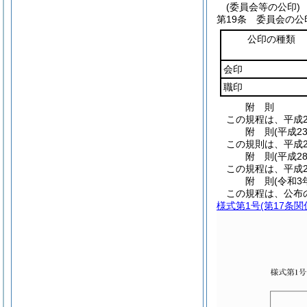
(委員会等の公印)
第19条
委員会の公
公印の種類
会印
職印
附
則
この規程は、平成2
附
則
(平成2
この規則は、平成2
附
則
(平成2
この規程は、平成2
附
則
(令和3
この規程は、公布
様式第1号
(第17条関