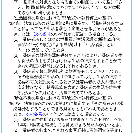
(3)
差押えの対象となり得る全ての財産について差し押さ
え、換価
(債権の取立てを含む。)
を終えたが、なお徴収
できない町税があるとき。
(生活困窮の場合における滞納処分の執行停止の基準)
第4条
法第15条の7第1項第2号に規定する「滞納処分をする
ことによってその生活を著しく窮迫させるおそれがあると
き」とは、
次の各号
のいずれかに該当する場合とする。
(1)
滞納者若しくはその世帯員が生活保護法
(昭和25年法
律第144号)
の規定による扶助
(以下「生活保護」とい
う。)
を受給しているとき。
(2)
滞納者の財産を滞納処分することにより、滞納者が生
活保護の適用を受けなければ生活の維持をすることがで
きない程度の状態になるおそれがあるとき。
(3)
滞納者が禁止財産以外に財産を有しているとしても、
その財産が現に生活の用に供されており、生活の維持に
必要不可欠と認められるとき又は滞納者の収入が僅少で
安定性がなく、扶養親族を含めた滞納者の生活を維持す
るためにその財産を生活費に充てているとき。
(所在不明の場合における滞納処分の執行停止の基準)
第5条
法第15条の7第1項第3号に規定する「その所在及び滞
納処分をすることができる財産がともに不明であるとき」
とは、
次の各号
のいずれかに該当する場合とする。
(1)
滞納者の住所又は居所及び財産がともに不明で、今後
1年以上調査を継続しても発見できる見込みがないとき。
(2)
滞納者の転出先とされる市区町村に実態調査を実施し