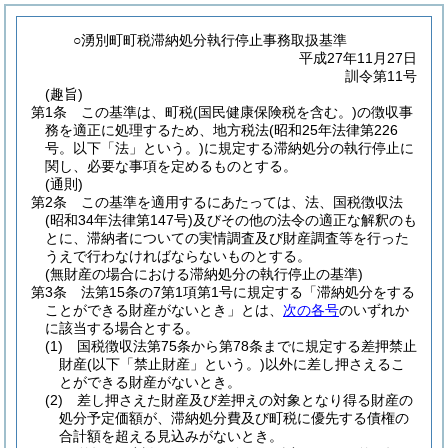
○湧別町町税滞納処分執行停止事務取扱基準
平成27年11月27日
訓令第11号
(趣旨)
第1条
この基準は、町税
(国民健康保険税を含む。)
の徴収事
務を適正に処理するため、地方税法
(昭和25年法律第226
号。以下「法」という。)
に規定する滞納処分の執行停止に
関し、必要な事項を定めるものとする。
(通則)
第2条
この基準を適用するにあたっては、法、国税徴収法
(昭和34年法律第147号)
及びその他の法令の適正な解釈のも
とに、滞納者についての実情調査及び財産調査等を行った
うえで行わなければならないものとする。
(無財産の場合における滞納処分の執行停止の基準)
第3条
法第15条の7第1項第1号に規定する「滞納処分をする
ことができる財産がないとき」とは、
次の各号
のいずれか
に該当する場合とする。
(1)
国税徴収法第75条から第78条までに規定する差押禁止
財産
(以下「禁止財産」という。)
以外に差し押さえるこ
とができる財産がないとき。
(2)
差し押さえた財産及び差押えの対象となり得る財産の
処分予定価額が、滞納処分費及び町税に優先する債権の
合計額を超える見込みがないとき。