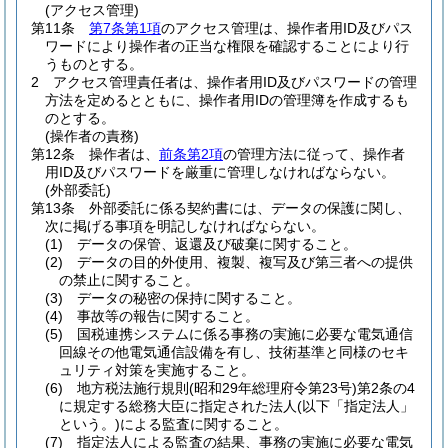
(アクセス管理)
第11条
第7条第1項
のアクセス管理は、操作者用ID及びパス
ワードにより操作者の正当な権限を確認することにより行
うものとする。
2
アクセス管理責任者は、操作者用ID及びパスワードの管理
方法を定めるとともに、操作者用IDの管理簿を作成するも
のとする。
(操作者の責務)
第12条
操作者は、
前条第2項
の管理方法に従って、操作者
用ID及びパスワードを厳重に管理しなければならない。
(外部委託)
第13条
外部委託に係る契約書には、データの保護に関し、
次に掲げる事項を明記しなければならない。
(1)
データの保管、返還及び破棄に関すること。
(2)
データの目的外使用、複製、複写及び第三者への提供
の禁止に関すること。
(3)
データの秘密の保持に関すること。
(4)
事故等の報告に関すること。
(5)
国税連携システムに係る事務の実施に必要な電気通信
回線その他電気通信設備を有し、技術基準と同様のセキ
ュリティ対策を実施すること。
(6)
地方税法施行規則
(昭和29年総理府令第23号)
第2条の4
に規定する総務大臣に指定された法人
(以下「指定法人」
という。)
による監査に関すること。
(7)
指定法人による監査の結果、事務の実施に必要な電気