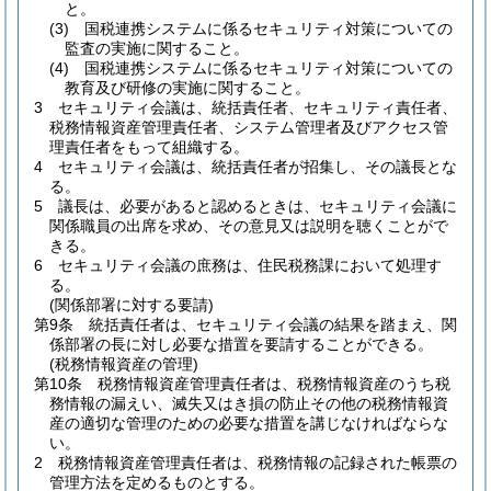
と。
(3)
国税連携システムに係るセキュリティ対策についての
監査の実施に関すること。
(4)
国税連携システムに係るセキュリティ対策についての
教育及び研修の実施に関すること。
3
セキュリティ会議は、統括責任者、セキュリティ責任者、
税務情報資産管理責任者、システム管理者及びアクセス管
理責任者をもって組織する。
4
セキュリティ会議は、統括責任者が招集し、その議長とな
る。
5
議長は、必要があると認めるときは、セキュリティ会議に
関係職員の出席を求め、その意見又は説明を聴くことがで
きる。
6
セキュリティ会議の庶務は、住民税務課において処理す
る。
(関係部署に対する要請)
第9条
統括責任者は、セキュリティ会議の結果を踏まえ、関
係部署の長に対し必要な措置を要請することができる。
(税務情報資産の管理)
第10条
税務情報資産管理責任者は、税務情報資産のうち税
務情報の漏えい、滅失又はき損の防止その他の税務情報資
産の適切な管理のための必要な措置を講じなければならな
い。
2
税務情報資産管理責任者は、税務情報の記録された帳票の
管理方法を定めるものとする。