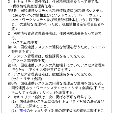
2
セキュリティ責任者は、住民税務課長をもって充てる。
(税務情報資産管理責任者)
第5条
国税連携システムの税務情報資産
(国税連携システム
に係るすべての情報並びにソフトウェア、ハードウェア、
ネットワークシステム及び可搬記憶媒体をいう。以下同
じ。)
の適切な管理を行うため、税務情報資産管理責任者を
置く。
2
税務情報資産管理責任者は、住民税務課長をもって充て
る。
(システム管理者)
第6条
国税連携システムの適切な管理を行うため、システム
管理者を置く。
2
システム管理者は、総務課長をもって充てる。
(アクセス管理責任者)
第7条
国税連携システムの業務端末についてアクセス管理を
行うため、アクセス管理責任者を置く。
2
アクセス管理責任者は、総務課長をもって充てる。
(セキュリティ会議)
第8条
国税連携システムの円滑な管理及び運用を図るため、
国税連携ネットワークシステムセキュリティ会議
(以下「セ
キュリティ会議」という。)
を設置する。
2
セキュリティ会議は、次に掲げる事項を所掌する。
(1)
国税連携システムに係るセキュリティ対策の決定及び
見直しに関すること。
(2)
前号
のセキュリティ対策の遵守状況の確認に関するこ