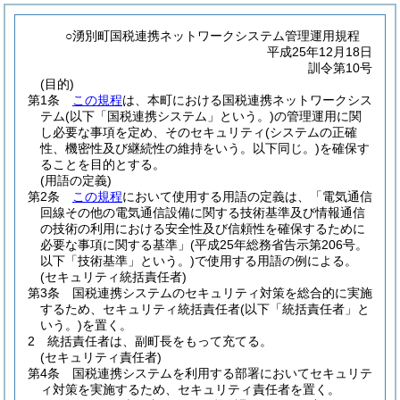
○湧別町国税連携ネットワークシステム管理運用規程
平成25年12月18日
訓令第10号
(目的)
第1条
この規程
は、本町における国税連携ネットワークシス
テム
(以下「国税連携システム」という。)
の管理運用に関
し必要な事項を定め、そのセキュリティ
(システムの正確
性、機密性及び継続性の維持をいう。以下同じ。)
を確保す
ることを目的とする。
(用語の定義)
第2条
この規程
において使用する用語の定義は、「電気通信
回線その他の電気通信設備に関する技術基準及び情報通信
の技術の利用における安全性及び信頼性を確保するために
必要な事項に関する基準」
(平成25年総務省告示第206号。
以下「技術基準」という。)
で使用する用語の例による。
(セキュリティ統括責任者)
第3条
国税連携システムのセキュリティ対策を総合的に実施
するため、セキュリティ統括責任者
(以下「統括責任者」と
いう。)
を置く。
2
統括責任者は、副町長をもって充てる。
(セキュリティ責任者)
第4条
国税連携システムを利用する部署においてセキュリテ
ィ対策を実施するため、セキュリティ責任者を置く。