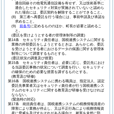
通信回線その他電気通信設備を有せず、又は技術基準に
適合したセキュリティ対策が実施されていないと認めら
れた場合には、委託契約を解除することができること。
(8)
第三者へ再委託を行う場合には、事前申請及び承認を
求めること。
(9)
前各号
に定めるもののほか、町長が必要と認めるこ
と。
(委託を受けようとする者の管理体制等の調査)
第14条
セキュリティ責任者は、国税連携システムに関する
業務の外部委託をしようとするときは、あらかじめ、委託
を受けようとする者におけるデータの保護に関する管理体
制等について調査するものとする。
(委託状況の調査及び措置)
第15条
セキュリティ責任者は、必要に応じ、委託先におけ
る当該委託事務の状況について調査を行い、セキュリティ
の確保のための必要な措置を講ずるものとする。
(教育及び研修)
第16条
国税連携システムに携わる職員は、指定法人、認定
委託先事業者又はセキュリティ責任者が行う国税連携シス
テムのセキュリティに関する教育及び研修を受けなければ
ならない。
(緊急時の対応)
第17条
統括責任者は、国税連携システムの税務情報資産の
障害により業務が停止し、又は不正行為により税務情報資
産に脅威を及ぼすおそれがある場合は、被害を未然に防