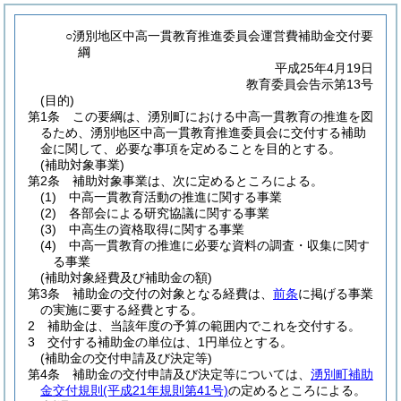
○湧別地区中高一貫教育推進委員会運営費補助金交付要
綱
平成25年4月19日
教育委員会告示第13号
(目的)
第1条
この要綱は、湧別町における中高一貫教育の推進を図
るため、湧別地区中高一貫教育推進委員会に交付する補助
金に関して、必要な事項を定めることを目的とする。
(補助対象事業)
第2条
補助対象事業は、次に定めるところによる。
(1)
中高一貫教育活動の推進に関する事業
(2)
各部会による研究協議に関する事業
(3)
中高生の資格取得に関する事業
(4)
中高一貫教育の推進に必要な資料の調査・収集に関す
る事業
(補助対象経費及び補助金の額)
第3条
補助金の交付の対象となる経費は、
前条
に掲げる事業
の実施に要する経費とする。
2
補助金は、当該年度の予算の範囲内でこれを交付する。
3
交付する補助金の単位は、1円単位とする。
(補助金の交付申請及び決定等)
第4条
補助金の交付申請及び決定等については、
湧別町補助
金交付規則
(平成21年規則第41号)
の定めるところによる。