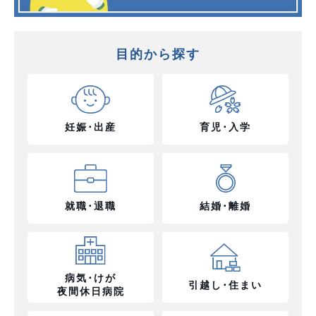
目的から探す
妊娠･出産
育児･入学
就職･退職
結婚･離婚
病気･けが
引越し･住まい
夜間休日病院