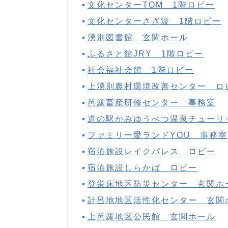
文化センターTOM 1階ロビー
文化センターさざ波 1階ロビー
湧別図書館 玄関ホール
ふるさと館JRY 1階ロビー
社会福祉会館 1階ロビー
上湧別農村環境改善センター ロ
芭露畜産研修センター 事務室
道の駅かみゆうべつ温泉チューリ
ファミリー愛ランドYOU 事務室
宿泊施設レイクパレス ロビー
宿泊施設しらかば ロビー
登栄床地区防災センター 玄関ホ
計呂地地区活性化センター 玄関
上芭露地区公民館 玄関ホール