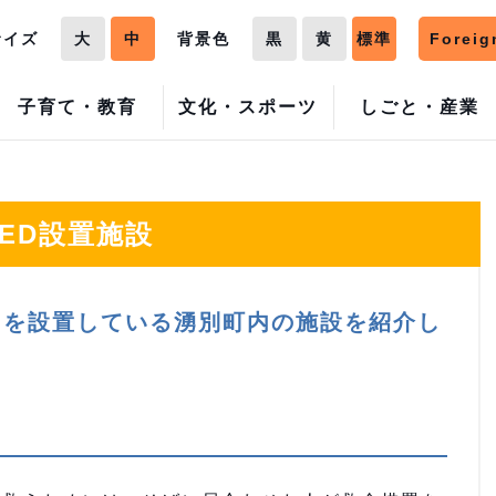
サイズ
大
中
背景色
黒
黄
標準
Foreig
子育て・教育
文化・スポーツ
しごと・産業
AED設置施設
）を設置している湧別町内の施設を紹介し
～