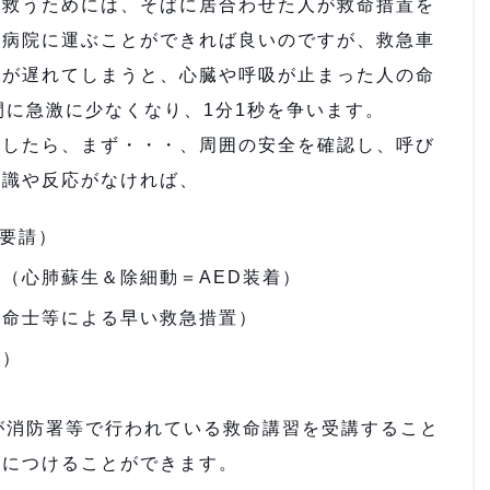
を救うためには、そばに居合わせた人が救命措置を
、病院に運ぶことができれば良いのですが、救急車
間が遅れてしまうと、心臓や呼吸が止まった人の命
間に急激に少なくなり、1分1秒を争います。
見したら、まず・・・、周囲の安全を確認し、呼び
意識や反応がなければ、
の要請）
（心肺蘇生＆除細動＝AED装着）
救命士等による早い救急措置）
療）
が消防署等で行われている救命講習を受講すること
身につけることができます。