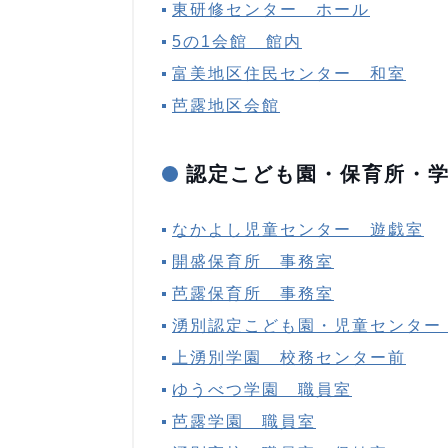
東研修センター ホール
5の1会館 館内
富美地区住民センター 和室
芭露地区会館
認定こども園・保育所・
なかよし児童センター 遊戯室
開盛保育所 事務室
芭露保育所 事務室
湧別認定こども園・児童センター
上湧別学園 校務センター前
ゆうべつ学園 職員室
芭露学園 職員室