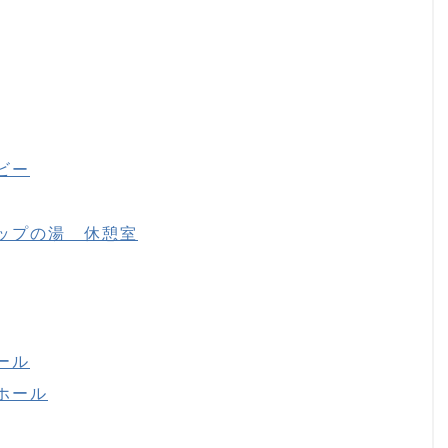
ビー
ップの湯 休憩室
ール
ホール