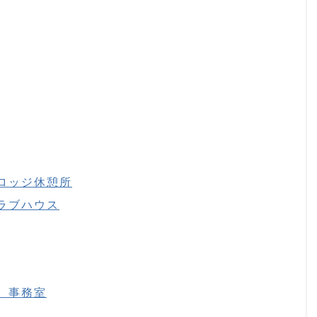
ロッジ休憩所
ラブハウス
 事務室