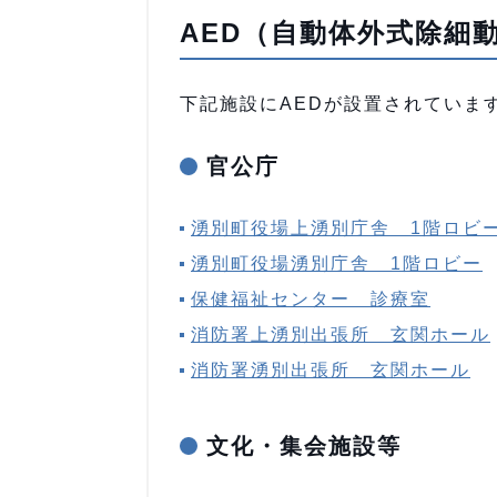
AED（自動体外式除細
下記施設にAEDが設置されていま
官公庁
湧別町役場上湧別庁舎 1階ロビ
湧別町役場湧別庁舎 1階ロビー
保健福祉センター 診療室
消防署上湧別出張所 玄関ホール
消防署湧別出張所 玄関ホール
文化・集会施設等