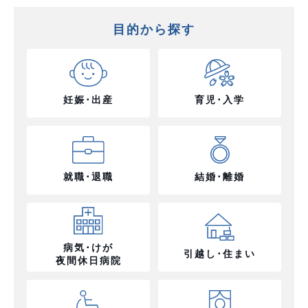
目的から探す
妊娠･出産
育児･入学
就職･退職
結婚･離婚
病気･けが
引越し･住まい
夜間休日病院