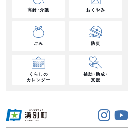
高齢･介護
おくやみ
ごみ
防災
くらしの
補助･助成･
カレンダー
支援