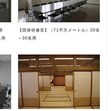
用
【団体研修室】（71平方メートル）20名
名用
～30名用