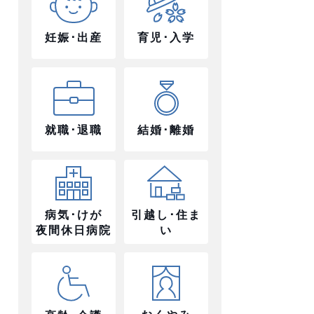
妊娠･出産
育児･入学
就職･退職
結婚･離婚
病気･けが
引越し･住ま
夜間休日病院
い