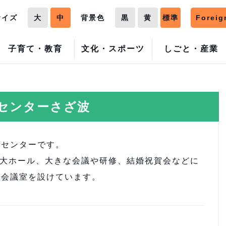
サイズ
大
中
背景色
黒
黄
標準
Foreig
子育て・教育
文化・スポーツ
しごと・産業
センターさざ波
センターです。
た大ホール、大きな会議や研修、結婚祝賀会などに
の会議室を設けています。