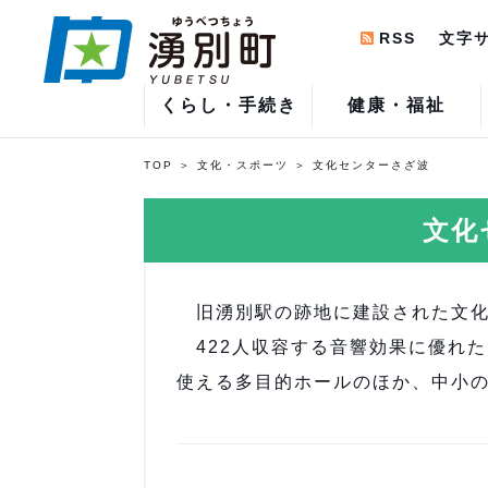
RSS
文字
くらし・手続き
健康・福祉
TOP
文化・スポーツ
文化センターさざ波
文化
旧湧別駅の跡地に建設された文化
422人収容する音響効果に優れ
使える多目的ホールのほか、中小