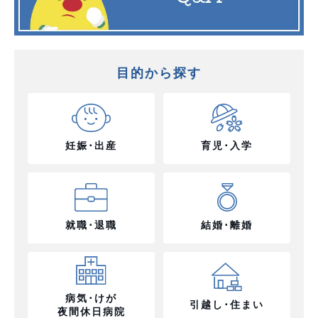
目的から探す
妊娠･出産
育児･入学
就職･退職
結婚･離婚
病気･けが
引越し･住まい
夜間休日病院