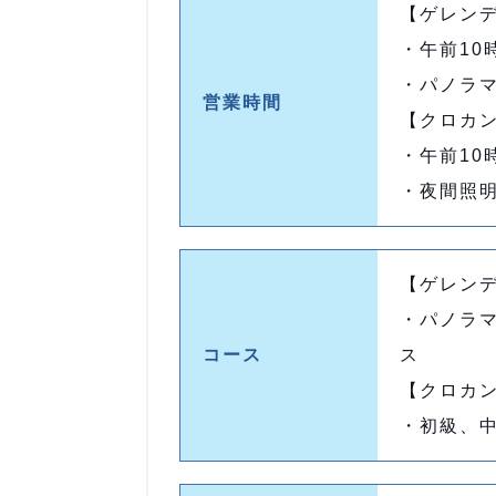
【ゲレン
・午前10
・パノラ
営業時間
【クロカ
・午前10
・夜間照
【ゲレン
・パノラ
コース
ス
【クロカ
・初級、