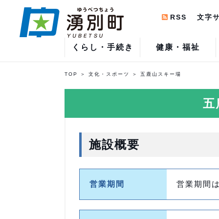
RSS
文字
くらし・手続き
健康・福祉
TOP
文化・スポーツ
五鹿山スキー場
五
施設概要
営業期間
営業期間は