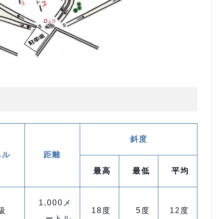
斜度
ベル
距離
最高
最低
平均
1,000メ
級
18度
5度
12度
ートル