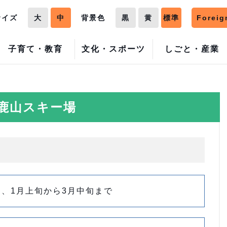
サイズ
大
中
背景色
黒
黄
標準
Foreig
子育て・教育
文化・スポーツ
しごと・産業
鹿山スキー場
、1月上旬から3月中旬まで