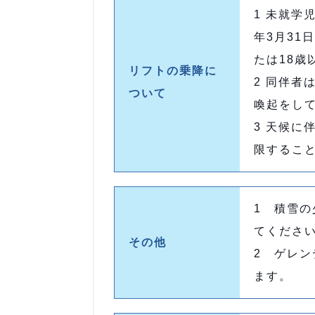
1 未就学
年3月31
たは18歳
リフトの乗降に
2 同伴者
ついて
喚起をし
3 天候に
限するこ
1 積雪
てくださ
その他
2 ゲレ
ます。