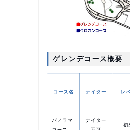
ゲレンデコース概要
コース名
ナイター
レ
パノラマ
ナイター
初
コース
不可