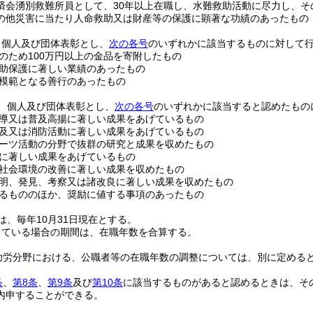
済会湧別救難所員として、30年以上在職し、水難救助活動に尽力し、そ
の他災害に当たり人命救助又は財産等の保護に顕著な功績のあったもの
、個人及び団体表彰とし、
次の各号
のいずれかに該当するものに対して
のため100万円以上の金品を寄附したもの
助保護に著しい業績のあったもの
模範となる善行のあったもの
、個人及び団体表彰とし、
次の各号
のいずれかに該当すると認めたもの
導又は普及高揚に著しい成果をあげているもの
及又は消防活動に著しい成果をあげているもの
ーツ活動の分野で抜群の研究と成果を収めたもの
に著しい成果をあげているもの
社会環境の改善に著しい成果を収めたもの
明、発見、考察又は諸改良に著しい成果を収めたもの
るもののほか、奨励に値する事項のあったもの
は、毎年10月31日現在とする。
している場合の期間は、在職年数を合算する。
功労分野における、公職者等の在職年数の調整については、別に定める
条
、
第8条
、
第9条
及び
第10条
に該当するものがあると認めるときは、そ
内申することができる。