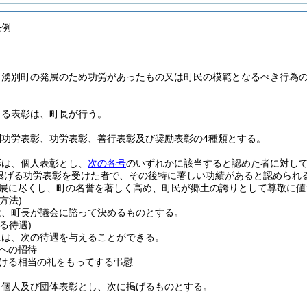
条例
、湧別町の発展のため功労があったもの又は町民の模範となるべき行為
よる表彰は、町長が行う。
別功労表彰、功労表彰、善行表彰及び奨励表彰の4種類とする。
彰は、個人表彰とし、
次の各号
のいずれかに該当すると認めた者に対し
掲げる功労表彰を受けた者で、その後特に著しい功績があると認められ
展に尽くし、町の名誉を著しく高め、町民が郷土の誇りとして尊敬に値
方法)
は、町長が議会に諮って決めるものとする。
る待遇)
には、次の待遇を与えることができる。
への招待
ける相当の礼をもってする弔慰
、個人及び団体表彰とし、次に掲げるものとする。