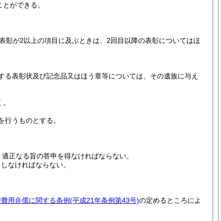
ことができる。
表彰が2以上の項目に及ぶときは、2回目以降の表彰についてはほ
する表彰状及び記念品又はほう章等については、その遺族に与え
く。
を行うものとする。
、適正なる旨の答申を得なければならない。
申しなければならない。
び費用弁償に関する条例
(平成21年条例第43号)
の定めるところによ