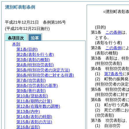
湧別町表彰条例
○湧別町表彰
平成21年12月21日 条例第185号
(目的)
(平成21年12月21日施行)
第1条
この条例
は
とする。
条項目次
沿革
(表彰を行う者)
本則
第2条
この条例
に
第1条
(目的)
(表彰の種類)
第2条
(表彰を行う者)
第3条
表彰は、特
第3条
(表彰の種類)
(特別功労表彰)
第4条
(特別功労表彰)
第4条
特別功労表
第5条
(特別功労者の決定方法)
(1)
第7条各号
に
第6条
(特別功労者に対する待遇)
(2)
町勢の振興発
第7条
(功労表彰)
(特別功労者の決定
第8条
(功労表彰の基準)
第5条
特別功労者
第9条
(善行表彰)
(特別功労者に対す
第10条
(奨励表彰)
第6条
特別功労者
第11条
(期間の計算)
(1)
町が行う式典
第12条
(在職年数の調整)
(2)
死亡の際にお
第13条
(内申)
(功労表彰)
第14条
(表彰の時期)
第7条
功労表彰は
第15条
(表彰の方法)
(1)
自治功労
第16条
(追彰)