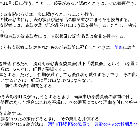
年11月3日に行う。
ただし、必要があると認めるときは、その都度行う
よる表彰の方法は、次に掲げるところにより行う。
の被表彰者には、表彰状及び記念品の贈呈並びにほう章を授与する。
表彰者には、表彰状及び記念品並びにほう章を授与する。
ただし、功労
い。
奨励表彰の被表彰者には、表彰状及び記念品又は金品を授与する。
より被表彰者に決定されたものが表彰前に死亡したときは、
前条
に該当
を審査するため、湧別町表彰審査委員会
(以下「委員会」という。)
を置
数は、6人とし、町長が委嘱する。
年とする。
ただし、任期が満了しても後任者が就任するまでは、その職
うとするときは、町長に届け出なければならない。
は、前任者の残任期間とする。
める表彰を町長が行おうとするときは、当該事項を委員会の諮問に付し
の諮問のあった場合はこれを審議し、その適否について理由を付して答
)
を支給する。
職務を行うため旅行するときは、その費用を弁償する。
償の額並びに支給方法は、
湧別町特別職の職員で非常勤のものの報酬及