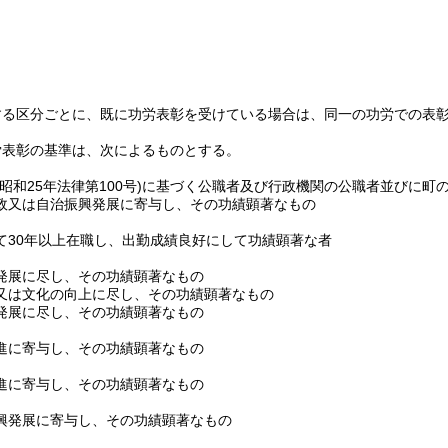
する区分ごとに、既に功労表彰を受けている場合は、同一の功労での表
労表彰の基準は、次によるものとする。
(昭和25年法律第100号)
に基づく公職者及び行政機関の公職者並びに町
政又は自治振興発展に寄与し、その功績顕著なもの
て30年以上在職し、出勤成績良好にして功績顕著な者
発展に尽し、その功績顕著なもの
又は文化の向上に尽し、その功績顕著なもの
発展に尽し、その功績顕著なもの
進に寄与し、その功績顕著なもの
進に寄与し、その功績顕著なもの
興発展に寄与し、その功績顕著なもの