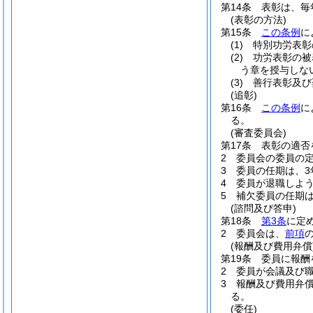
第14条
表彰は、毎
(表彰の方法)
第15条
この条例
に
(1)
特別功労表彰
(2)
功労表彰の被
う章を授与しな
(3)
善行表彰及び
(追彰)
第16条
この条例
に
る。
(審査委員会)
第17条
表彰の適否
2
委員会の委員の定
3
委員の任期は、3
4
委員が退職しよ
5
補欠委員の任期
(諮問及び答申)
第18条
第3条
に定
2
委員会は、
前項
(報酬及び費用弁償
第19条
委員に報酬
2
委員が会議及び
3
報酬及び費用弁
る。
(委任)