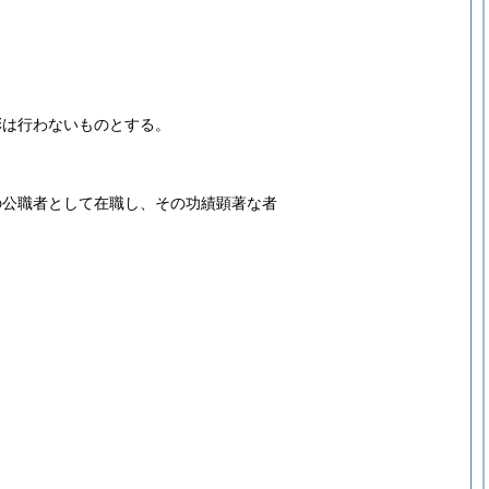
彰は行わないものとする。
の公職者として在職し、その功績顕著な者