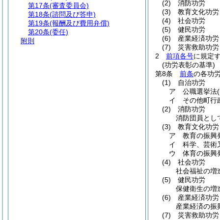
(2)
消防功労
第17条
(審査委員会)
(3)
教育文化功労
第18条
(諮問及び答申)
(4)
社会功労
第19条
(報酬及び費用弁償)
(5)
健民功労
第20条
(委任)
(6)
産業経済功労
附則
(7)
災害救助功労
2
前項各号
に規定
(功労表彰の基準)
第8条
前条
の各功
(1)
自治功労
ア
公職選挙法
イ
その他町行
(2)
消防功労
消防団員とし
(3)
教育文化功労
ア
教育の振興
イ
科学、芸術
ウ
体育の振興
(4)
社会功労
社会福祉の増
(5)
健民功労
保健衛生の増
(6)
産業経済功労
産業経済の振
(7)
災害救助功労