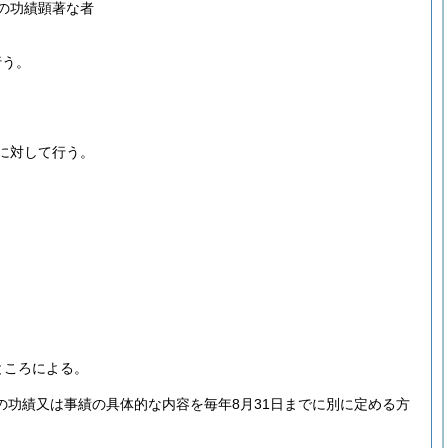
の功績顕著な者
行う。
に対して行う。
ところによる。
の功績又は事績の具体的な内容を毎年8月31日までに別に定める方