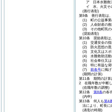
ア
日本水難救
イ
水、火災そ
(善行表彰)
第9条
善行表彰は
(1)
町の公益事業
(2)
人命財産の救
(3)
その他町民の
(奨励表彰)
第10条
奨励表彰は
(1)
交通安全の指
(2)
防火思想の普
(3)
文化又はスポ
(4)
水難救助活動
(5)
社会奉仕又は
(6)
特に有益な発
(7)
前各号
に掲げ
(期間の計算)
第11条
期間の計算
2
在職年数が中断
(在職年数の調整)
第12条
第8条
の各
(内申)
第13条
何人も
第4
法により、町長に
(表彰の時期)