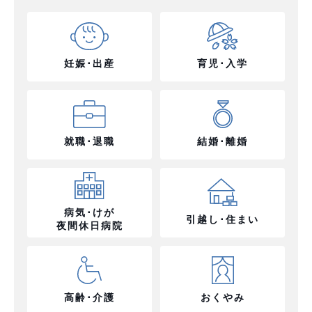
妊娠･出産
育児･入学
就職･退職
結婚･離婚
病気･けが
引越し･住まい
夜間休日病院
高齢･介護
おくやみ