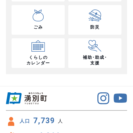
ごみ
防災
くらしの
補助･助成･
カレンダー
支援
7,739
人口
人