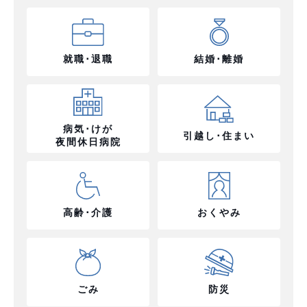
就職･退職
結婚･離婚
病気･けが
引越し･住まい
夜間休日病院
高齢･介護
おくやみ
ごみ
防災