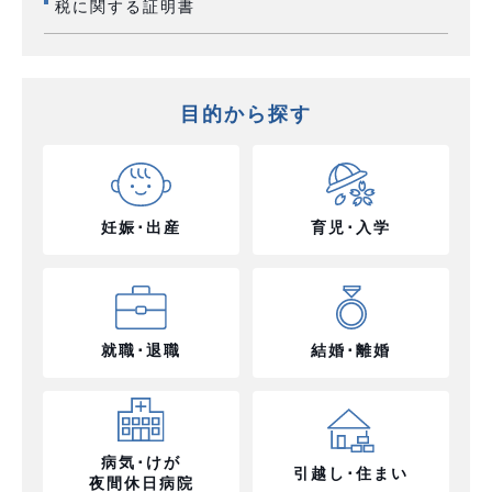
税に関する証明書
目的から探す
妊娠･出産
育児･入学
就職･退職
結婚･離婚
病気･けが
引越し･住まい
夜間休日病院